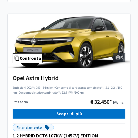
5
Confronta
Opel Astra Hybrid
Emissioni CO2**:
109 - 54 g/km
·
Consumo di carburante combinato**:
5.1 - 2.2 l/100
km
·
Consumo elettrico combinato**:
12.6 kWh/100km
€ 32.450*
Prezzo da
IVA incl.
Scopri di più
Finanziamento
1.2 HYBRID DCT6 107KW (145CV) EDITION