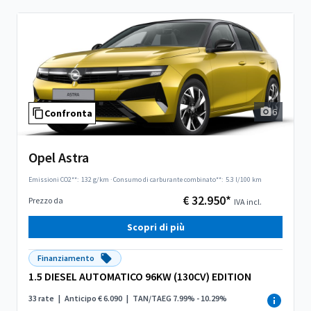
6
Confronta
Opel Astra
Emissioni CO2**:
132 g/km
·
Consumo di carburante combinato**:
5.3 l/100 km
€ 32.950*
Prezzo da
IVA incl.
Scopri di più
Finanziamento
1.5 DIESEL AUTOMATICO 96KW (130CV) EDITION
33 rate
|
Anticipo € 6.090
|
TAN/TAEG 7.99% - 10.29%