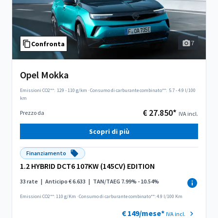
7
Confronta
Opel Mokka
Emissioni CO2**:
129 - 110 g/km
·
Consumo di carburante combinato**:
5.7 - 4.9 l/100
km
€ 27.850*
Prezzo da
IVA incl.
Scopri di più
Finanziamento
1.2 HYBRID DCT6 107KW (145CV) EDITION
33 rate
|
Anticipo € 6.633
|
TAN/TAEG 7.99% - 10.54%
Emissioni CO2**: 110 g/Km
·
Consumo di carburante combinato**: 4.9 l/100 Km
€ 149/mese*
IVA incl.