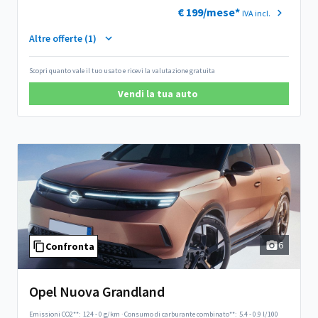
€ 199/mese*
IVA incl.
Altre offerte (1)
Scopri quanto vale il tuo usato e ricevi la valutazione gratuita
Vendi la tua auto
S
q
6
Confronta
Opel Nuova Grandland
Emissioni CO2**:
124 - 0 g/km
·
Consumo di carburante combinato**:
5.4 - 0.9 l/100