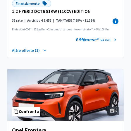
Finanziamento
1.2 HYBRID DCT6 81KW (110CV) EDITION
33 rate
|
Anticipo € 5.655
|
TAN/TAEG 7.99% - 11.39%
Emissioni CO2**: 102 g/Km
·
Consumo di carburante combinato**: 4.5 l/100 Km
€ 99/mese*
IVA incl.
Altre offerte (1)
6
Confronta
Opel Frontera