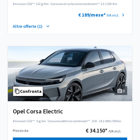
Emissioni CO2**: 132 g/Km
·
Consumo di carburante combinato**: 5.3 l/100 Km
€ 189/mese*
IVA incl.
Altre offerte (1)
6
Confronta
Opel Corsa Electric
Emissioni CO2**:
0 g/km
·
Consumo elettrico combinato**:
15.8 - 14.2 kWh/100km
€ 34.150*
Prezzo da
IVA incl.