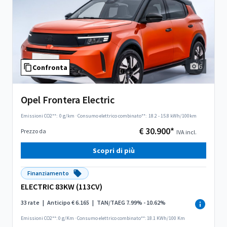
6
Confronta
Opel Frontera Electric
Emissioni CO2**:
0 g/km
·
Consumo elettrico combinato**:
18.2 - 15.8 kWh/100km
€ 30.900*
Prezzo da
IVA incl.
Scopri di più
Finanziamento
ELECTRIC 83KW (113CV)
33 rate
|
Anticipo € 6.165
|
TAN/TAEG 7.99% - 10.62%
Emissioni CO2**: 0 g/Km
·
Consumo elettrico combinato**: 18.1 KWh/100 Km