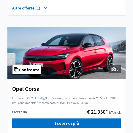
Altre offerte (1)
6
Confronta
Opel Corsa
Emissioni CO2**:
118 - 0 g/km
·
Consumo di carburante combinato**:
5.3 - 4.5 l/100
km
·
Consumo elettrico combinato**:
15.8 - 14.2 kWh/100km
€ 21.350*
Prezzo da
IVA incl.
Scopri di più