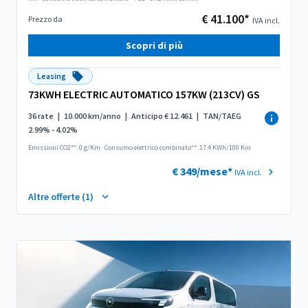
€ 41.100*
Prezzo da
IVA incl.
Scopri di più
Leasing
73KWH ELECTRIC AUTOMATICO 157KW (213CV) GS
36 rate
|
10.000 km/anno
|
Anticipo € 12.461
|
TAN/TAEG
2.99% - 4.02%
Emissioni CO2**: 0 g/Km
·
Consumo elettrico combinato**: 17.4 KWh/100 Km
€ 349/mese*
IVA incl.
Altre offerte (1)