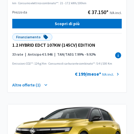
km
·
Consumo elettrico combinato**:
21 - 17.2 kWh/100km
€ 37.150*
Prezzo da
IVA incl.
Scopri di più
Finanziamento
1.2 HYBRID EDCT 107KW (145CV) EDITION
33 rate
|
Anticipo € 5.946
|
TAN/TAEG 7.99% - 9.92%
Emissioni CO2**: 124 g/Km
·
Consumo di carburante combinato**: 5.4 l/100 Km
€ 199/mese*
IVA incl.
Altre offerte (1)
S