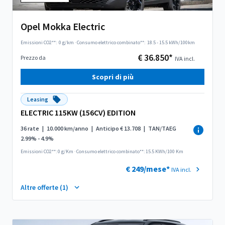
Opel Mokka Electric
Emissioni CO2**:
0 g/km
·
Consumo elettrico combinato**:
18.5 - 15.5 kWh/100km
€ 36.850*
Prezzo da
IVA incl.
Scopri di più
Leasing
ELECTRIC 115KW (156CV) EDITION
36 rate
|
10.000 km/anno
|
Anticipo € 13.708
|
TAN/TAEG
2.99% - 4.9%
Emissioni CO2**: 0 g/Km
·
Consumo elettrico combinato**: 15.5 KWh/100 Km
€ 249/mese*
IVA incl.
Altre offerte (1)