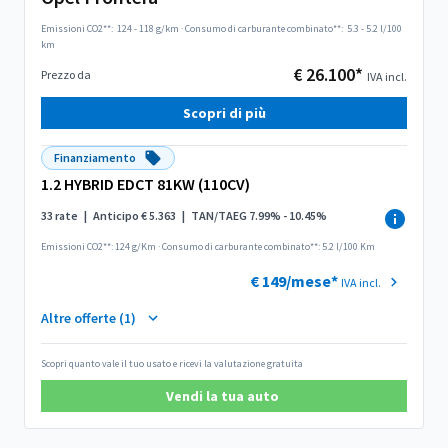
Emissioni CO2**:
124 - 118 g/km
·
Consumo di carburante combinato**:
5.3 - 5.2 l/100
km
€ 26.100*
Prezzo da
IVA incl.
Scopri di più
Finanziamento
1.2 HYBRID EDCT 81KW (110CV)
33 rate
|
Anticipo € 5.363
|
TAN/TAEG 7.99% - 10.45%
Emissioni CO2**: 124 g/Km
·
Consumo di carburante combinato**: 5.2 l/100 Km
€ 149/mese*
IVA incl.
Altre offerte (1)
Scopri quanto vale il tuo usato e ricevi la valutazione gratuita
Vendi la tua auto