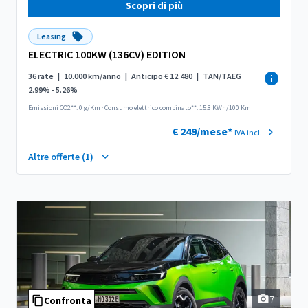
Scopri di più
Leasing
ELECTRIC 100KW (136CV) EDITION
36 rate
|
10.000 km/anno
|
Anticipo € 12.480
|
TAN/TAEG
2.99% - 5.26%
Emissioni CO2**: 0 g/Km
·
Consumo elettrico combinato**: 15.8 KWh/100 Km
€ 249/mese*
IVA incl.
Altre offerte (1)
7
Confronta