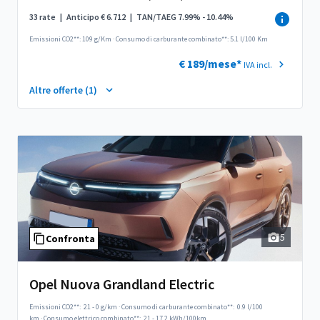
33 rate
|
Anticipo € 6.712
|
TAN/TAEG 7.99% - 10.44%
Emissioni CO2**: 109 g/Km
·
Consumo di carburante combinato**: 5.1 l/100 Km
€ 189/mese*
IVA incl.
Altre offerte (1)
5
Confronta
Opel Nuova Grandland Electric
Emissioni CO2**:
21 - 0 g/km
·
Consumo di carburante combinato**:
0.9 l/100
km
·
Consumo elettrico combinato**:
21 - 17.2 kWh/100km