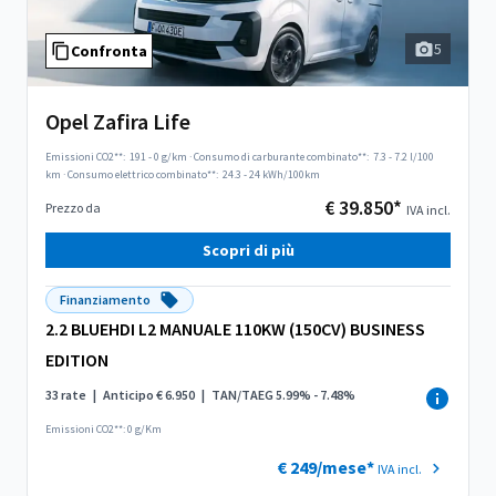
5
Confronta
Opel Zafira Life
Emissioni CO2**:
191 - 0 g/km
·
Consumo di carburante combinato**:
7.3 - 7.2 l/100
km
·
Consumo elettrico combinato**:
24.3 - 24 kWh/100km
€ 39.850*
Prezzo da
IVA incl.
Scopri di più
Finanziamento
2.2 BLUEHDI L2 MANUALE 110KW (150CV) BUSINESS
EDITION
33 rate
|
Anticipo € 6.950
|
TAN/TAEG 5.99% - 7.48%
Emissioni CO2**: 0 g/Km
€ 249/mese*
IVA incl.