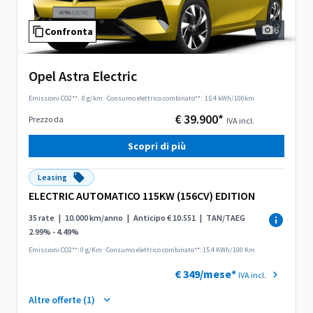
6
Confronta
Opel Astra Electric
Emissioni CO2**:
0 g/km
·
Consumo elettrico combinato**:
15.4 kWh/100km
€ 39.900*
Prezzo da
IVA incl.
Scopri di più
Leasing
ELECTRIC AUTOMATICO 115KW (156CV) EDITION
35 rate
|
10.000 km/anno
|
Anticipo € 10.551
|
TAN/TAEG
2.99% - 4.49%
Emissioni CO2**: 0 g/Km
·
Consumo elettrico combinato**: 15.4 KWh/100 Km
€ 349/mese*
IVA incl.
Altre offerte (1)