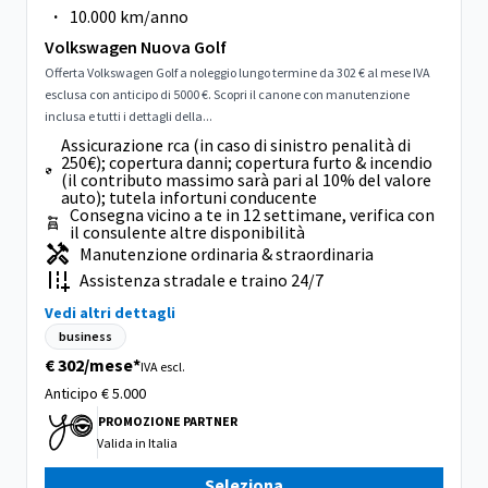
·
10.000 km/anno
Volkswagen Nuova Golf
Offerta Volkswagen Golf a noleggio lungo termine da 302 € al mese IVA
esclusa con anticipo di 5000 €. Scopri il canone con manutenzione
inclusa e tutti i dettagli della...
Assicurazione rca (in caso di sinistro penalità di
250€); copertura danni; copertura furto & incendio
(il contributo massimo sarà pari al 10% del valore
auto); tutela infortuni conducente
Consegna vicino a te in 12 settimane, verifica con
il consulente altre disponibilità
Manutenzione ordinaria & straordinaria
Assistenza stradale e traino 24/7
Vedi altri dettagli
business
€ 302/mese*
IVA escl.
Anticipo
€ 5.000
PROMOZIONE PARTNER
Valida in
Italia
Seleziona