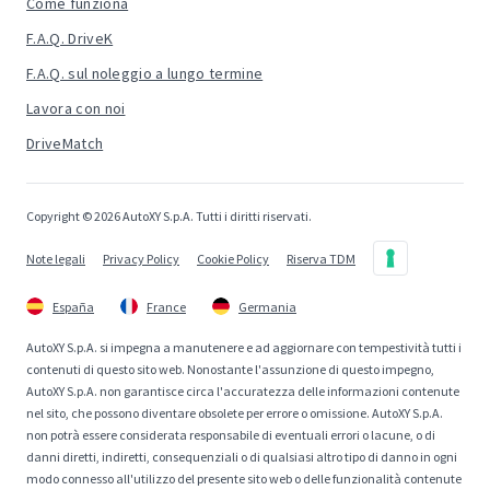
Come funziona
F.A.Q. DriveK
F.A.Q. sul noleggio a lungo termine
Lavora con noi
DriveMatch
Copyright © 2026 AutoXY S.p.A. Tutti i diritti riservati.
Note legali
Privacy Policy
Cookie Policy
Riserva TDM
España
France
Germania
AutoXY S.p.A. si impegna a manutenere e ad aggiornare con tempestività tutti i
contenuti di questo sito web. Nonostante l'assunzione di questo impegno,
AutoXY S.p.A. non garantisce circa l'accuratezza delle informazioni contenute
nel sito, che possono diventare obsolete per errore o omissione. AutoXY S.p.A.
non potrà essere considerata responsabile di eventuali errori o lacune, o di
danni diretti, indiretti, consequenziali o di qualsiasi altro tipo di danno in ogni
modo connesso all'utilizzo del presente sito web o delle funzionalità contenute