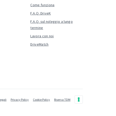
Come funziona
F.A.Q. DriveK
F.A.Q. sul noleggio a lungo
termine
Lavora con noi
DriveMatch
legali
Privacy Policy
Cookie Policy
Riserva TDM