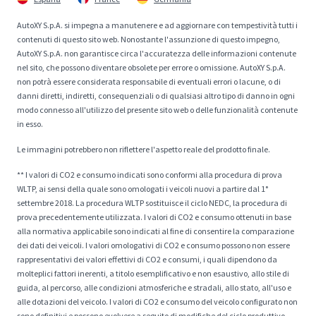
AutoXY S.p.A. si impegna a manutenere e ad aggiornare con tempestività tutti i
contenuti di questo sito web. Nonostante l'assunzione di questo impegno,
AutoXY S.p.A. non garantisce circa l'accuratezza delle informazioni contenute
nel sito, che possono diventare obsolete per errore o omissione. AutoXY S.p.A.
non potrà essere considerata responsabile di eventuali errori o lacune, o di
danni diretti, indiretti, consequenziali o di qualsiasi altro tipo di danno in ogni
modo connesso all'utilizzo del presente sito web o delle funzionalità contenute
in esso.
Le immagini potrebbero non riflettere l'aspetto reale del prodotto finale.
** I valori di CO2 e consumo indicati sono conformi alla procedura di prova
WLTP, ai sensi della quale sono omologati i veicoli nuovi a partire dal 1°
settembre 2018. La procedura WLTP sostituisce il ciclo NEDC, la procedura di
prova precedentemente utilizzata. I valori di CO2 e consumo ottenuti in base
alla normativa applicabile sono indicati al fine di consentire la comparazione
dei dati dei veicoli. I valori omologativi di CO2 e consumo possono non essere
rappresentativi dei valori effettivi di CO2 e consumi, i quali dipendono da
molteplici fattori inerenti, a titolo esemplificativo e non esaustivo, allo stile di
guida, al percorso, alle condizioni atmosferiche e stradali, allo stato, all'uso e
alle dotazioni del veicolo. I valori di CO2 e consumo del veicolo configurato non
sono definitivi e possono evolvere a seguito di modifiche del ciclo produttivo.