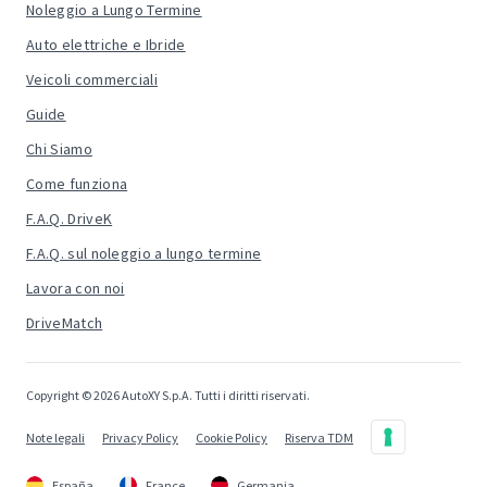
Noleggio a Lungo Termine
Auto elettriche e Ibride
Veicoli commerciali
Guide
Chi Siamo
Come funziona
F.A.Q. DriveK
F.A.Q. sul noleggio a lungo termine
Lavora con noi
DriveMatch
Copyright © 2026 AutoXY S.p.A. Tutti i diritti riservati.
Note legali
Privacy Policy
Cookie Policy
Riserva TDM
España
France
Germania