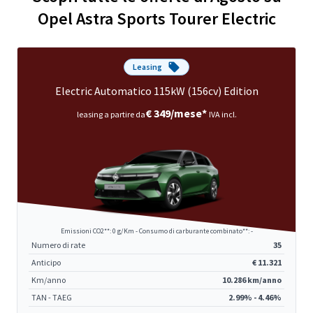
Opel Astra Sports Tourer Electric
Leasing
Electric Automatico 115kW (156cv) Edition
€ 349/mese*
leasing a partire da
IVA incl.
Emissioni CO2**: 0 g/Km - Consumo di carburante combinato**: -
Numero di rate
35
Anticipo
€ 11.321
Km/anno
10.286 km/anno
TAN - TAEG
2.99% - 4.46%