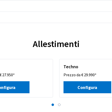
Allestimenti
n
Techno
€ 27.950*
Prezzo da € 29.990*
onfigura
Configura