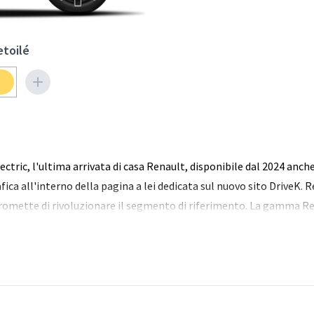
etoilé
tric, l'ultima arrivata di casa Renault, disponibile dal 2024 anche 
ica all'interno della pagina a lei dedicata sul nuovo sito DriveK. R
 promette di rivoluzionare il segmento di riferimento. La gamma R