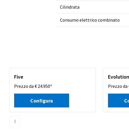
Cilindrata
Consumo elettrico combinato
Five
Evolutio
Prezzo da € 24.950*
Prezzo da 
Configura
C