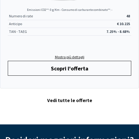
Emissioni CO2**: 0 g/Km - Consumo di carburante combinato**: -
Numero di rate
48
Anticipo
€ 10.225
TAN - TAEG
7.25% - 8.68%
Mostra più dettagli
Scopri l'offerta
Vedi tutte le offerte