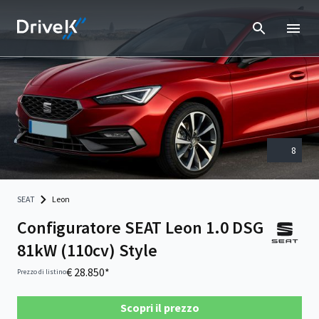
8
SEAT
Leon
Configuratore SEAT Leon 1.0 DSG
81kW (110cv) Style
€ 28.850*
Prezzo di listino
Scopri il prezzo