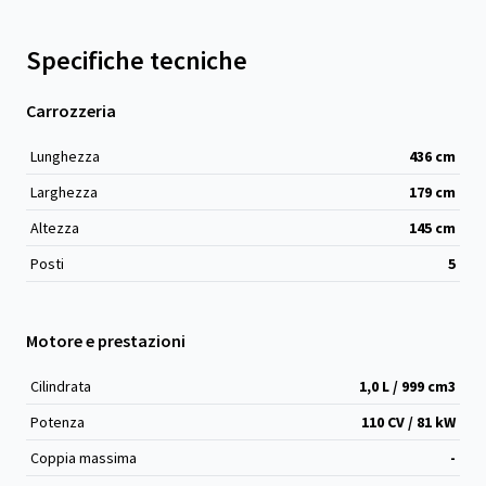
Specifiche tecniche
Carrozzeria
Lunghezza
436
cm
Larghezza
179
cm
Altezza
145
cm
Posti
5
Motore e prestazioni
Cilindrata
1,0 L / 999 cm
3
Potenza
110 CV / 81 kW
Coppia massima
-