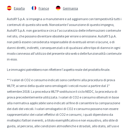
España
France
Germania
AutoXY S.p.A. si impegna a manutenere e ad aggiornare con tempestività tutti i
contenuti di questo sito web. Nonostante l'assunzione di questo impegno,
AutoXY S.p.A. non garantisce circa l'accuratezza delle informazioni contenute
nel sito, che possono diventare obsolete per errore o omissione. AutoXY S.p.A.
non potrà essere considerata responsabile di eventuali errori o lacune, o di
danni diretti, indiretti, consequenziali o di qualsiasi altro tipo di danno in ogni
modo connesso all'utilizzo del presente sito web o delle funzionalità contenute
in esso.
Le immagini potrebbero non riflettere l'aspetto reale del prodotto finale.
** I valori di CO2 e consumo indicati sono conformi alla procedura di prova
WLTP, ai sensi della quale sono omologati i veicoli nuovi a partire dal 1°
settembre 2018. La procedura WLTP sostituisce il ciclo NEDC, la procedura di
prova precedentemente utilizzata. I valori di CO2 e consumo ottenuti in base
alla normativa applicabile sono indicati al fine di consentire la comparazione
dei dati dei veicoli. I valori omologativi di CO2 e consumo possono non essere
rappresentativi dei valori effettivi di CO2 e consumi, i quali dipendono da
molteplici fattori inerenti, a titolo esemplificativo e non esaustivo, allo stile di
guida, al percorso, alle condizioni atmosferiche e stradali, allo stato, all'uso e