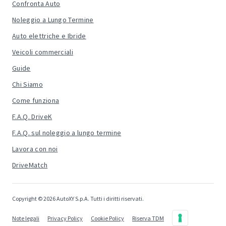
Confronta Auto
Noleggio a Lungo Termine
Auto elettriche e Ibride
Veicoli commerciali
Guide
Chi Siamo
Come funziona
F.A.Q. DriveK
F.A.Q. sul noleggio a lungo termine
Lavora con noi
DriveMatch
Copyright © 2026 AutoXY S.p.A. Tutti i diritti riservati.
Note legali
Privacy Policy
Cookie Policy
Riserva TDM