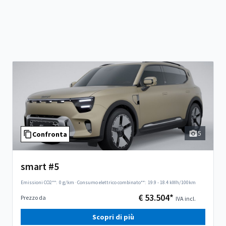
5
Confronta
smart #5
Emissioni CO2**:
0 g/km
·
Consumo elettrico combinato**:
19.9 - 18.4 kWh/100km
€ 53.504*
Prezzo da
IVA incl.
Scopri di più