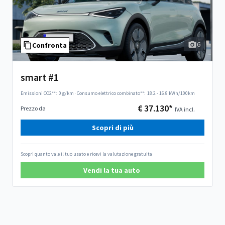
6
Confronta
smart #1
Emissioni CO2**:
0 g/km
·
Consumo elettrico combinato**:
18.2 - 16.8 kWh/100km
€ 37.130*
Prezzo da
IVA incl.
Scopri di più
Scopri quanto vale il tuo usato e ricevi la valutazione gratuita
Vendi la tua auto