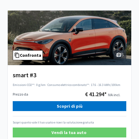
5
Confronta
smart #3
Emissioni CO2**:
0 g/km
·
Consumo elettrico combinato**:
17.6 - 16.3 kWh/100km
€ 41.294*
Prezzo da
IVA incl.
Scopri di più
Scopri quanto vale il tuo usato e ricevi la valutazione gratuita
Vendi la tua auto