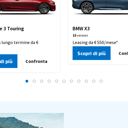
e 3 Touring
BMW X3
13
versioni
 lungo termine da €
Leasing da € 550/mese*
*
Scopri di più
Con
di più
Confronta