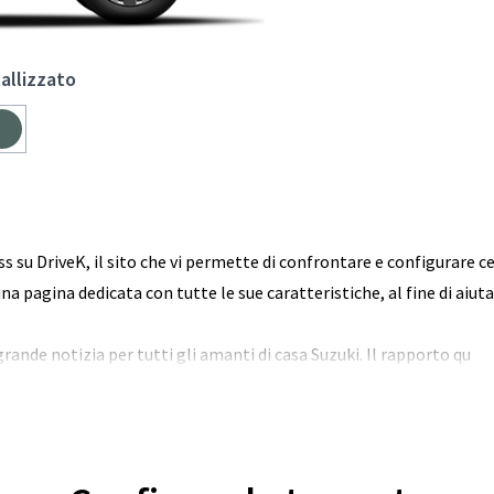
allizzato
 su DriveK, il sito che vi permette di confrontare e configurare cen
a pagina dedicata con tutte le sue caratteristiche, al fine di aiuta
grande notizia per tutti gli amanti di casa Suzuki. Il rapporto qu