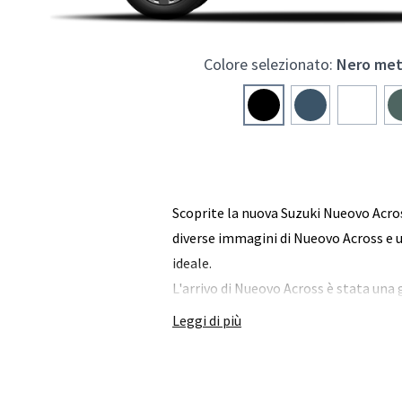
Colore selezionato:
Nero met
Scoprite la nuova Suzuki Nueovo Across
diverse immagini di Nueovo Across e un
ideale.
L'arrivo di Nueovo Across è stata una 
Leggi di più