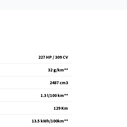
227 HP / 309 CV
32 g/km**
2487 cm
3
1.3 l/100 km**
129 Km
13.5 kWh/100km**