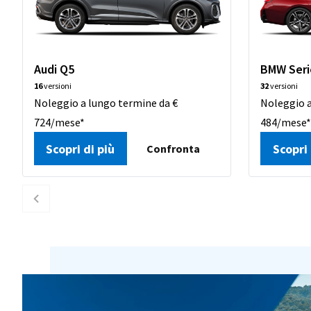
Audi Q5
BMW Seri
16
versioni
32
versioni
Noleggio a lungo termine da €
Noleggio a
724/mese*
484/mese
Scopri di più
Scopri 
Confronta