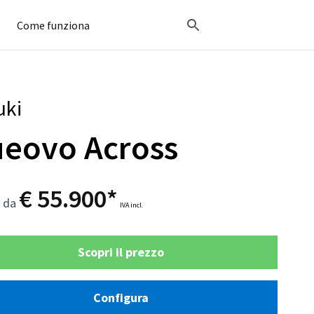
Come funziona
uki
eovo Across
€ 55.900*
o da
IVA incl.
Scopri il prezzo
Configura