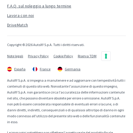
F.A.Q. sul noleggio a lungo termine
Lavora con noi
DriveMatch
Copyright © 2026 AutoXY S.p.A. Tutti i diritti riservati.
Note legali
Privacy Policy
Cookie Policy
Riserva TDM
España
France
Germania
AutoXY S.p.A. si impegna a manutenere e ad aggiornare con tempestività tutti i
contenuti di questo sito web. Nonostante l'assunzione di questo impegno,
AutoXY S.p.A. non garantisce circa l'accuratezza delle informazioni contenute
nel sito, che possono diventare obsolete per errore o omissione. AutoXY S.p.A.
non potrà essere considerata responsabile di eventuali errori o lacune, o di
danni diretti, indiretti, consequenziali o di qualsiasi altro tipo di danno in ogni
modo connesso all'utilizzo del presente sito web o delle funzionalità contenute
in esso.
Le immagini potrebbero non riflettere l'aspetto reale del prodotto finale.