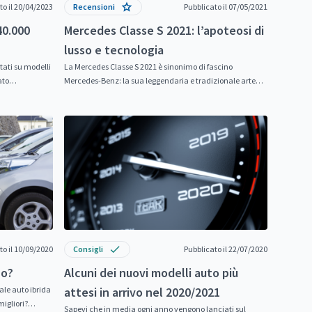
to il 20/04/2023
Recensioni
Pubblicato il 07/05/2021
40.000
Mercedes Classe S 2021: l’apoteosi di
lusso e tecnologia
ntati su modelli
La Mercedes Classe S 2021 è sinonimo di fascino
ato
Mercedes-Benz: la sua leggendaria e tradizionale arte
ingegneristica definisce il segmento...
to il 10/09/2020
Consigli
Pubblicato il 22/07/2020
no?
Alcuni dei nuovi modelli auto più
ale auto ibrida
attesi in arrivo nel 2020/2021
migliori?
Sapevi che in media ogni anno vengono lanciati sul