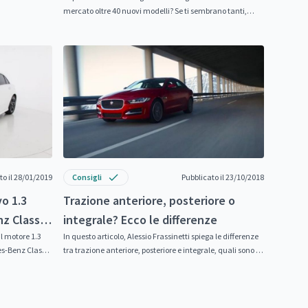
mercato oltre 40 nuovi modelli? Se ti sembrano tanti,
sappi che...
to il 28/01/2019
Consigli
Pubblicato il 23/10/2018
vo 1.3
Trazione anteriore, posteriore o
nz Classe
integrale? Ecco le differenze
il motore 1.3
In questo articolo, Alessio Frassinetti spiega le differenze
es-Benz Classe
tra trazione anteriore, posteriore e integrale, quali sono i
pro e i...