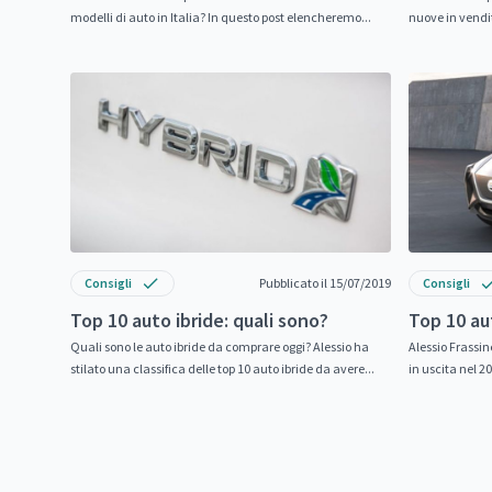
modelli di auto in Italia? In questo post elencheremo...
nuove in vendit
Consigli
Pubblicato il 15/07/2019
Consigli
Top 10 auto ibride: quali sono?
Top 10 au
Quali sono le auto ibride da comprare oggi? Alessio ha
Alessio Frassine
stilato una classifica delle top 10 auto ibride da avere...
in uscita nel 20