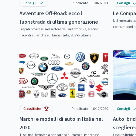
Consigli
Pubblicato il 13/07/2023
Consigli
Avventure Off-Road: ecco i
Le Compa
fuoristrada di ultima generazione
Nel mercato au
consumatori ha
I rapidi progressi nel settore dell’automotive, si sono
particolarment
riscontrati anche sui fuoristrada/SUV di ultima
generazione che presentano eccellenti funzionalità,
prestazioni...
Classifiche
Pubblicato il 16/12/2020
Consigli
Marchi e modelli di auto in Italia nel
Auto ibrid
2020
scegliere
Ti sei mai fermato a pensare al numero di marche e
Le auto ibride 