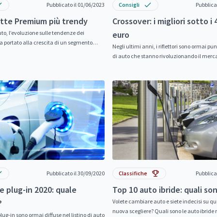
Pubblicato il 01/06/2023
Consigli
Pubblica
tte Premium più trendy
Crossover: i migliori sotto i 
to, l’evoluzione sulle tendenze dei
euro
 portato alla crescita di un segmento
Negli ultimi anni, i riflettori sono ormai pu
e apprezzato. Parliamo delle Compatte...
di auto che stanno rivoluzionando il merc
automobilistico. Stiamo parlando...
Pubblicato il 30/09/2020
Classifiche
Pubblica
e plug-in 2020: quale
Top 10 auto ibride: quali so
?
Volete cambiare auto e siete indecisi su qu
nuova scegliere? Quali sono le auto ibride 
plug-in sono ormai diffuse nel listino di auto