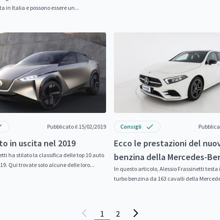
Scopriamolo in...
a in Italia e possono essere un...
Pubblicato il 15/02/2019
Consigli
Pubblica
to in uscita nel 2019
Ecco le prestazioni del nuo
tti ha stilato la classifica delle top 10 auto
benzina della Mercedes-Be
19. Qui trovate solo alcune delle loro...
A
In questo articolo, Alessio Frassinetti testa 
turbo benzina da 163 cavalli della Merced
A elencando quali...
1
2