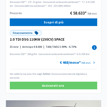
Emissioni CO2**:
172 - 61 g/km
·
Consumo di carburante combinato**:
7.7 - 6.4 l/100
km
·
Consumo elettrico combinato**:
24.2 - 23.6 kWh/100km
€ 58.633*
Prezzo da
IVA incl.
Scopri di più
Finanziamento
2.0 TDI DSG 110KW (150CV) SPACE
35 rate
|
Anticipo € 8.000
|
TAN/TAEG 5.99% - 6.73%
Emissioni CO2**: 168 g/Km
·
Consumo di carburante combinato**: 6.4 l/100 Km
€ 468/mese*
IVA incl.
Hai scelto la tua auto. Ora scegli BeRebel: l’assicurazione mensile, digitale e a
consumo.
Assicurati ora