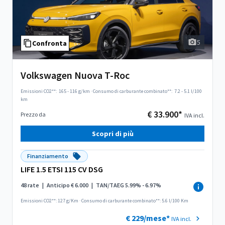
5
Confronta
Volkswagen Nuova T-Roc
Emissioni CO2**:
165 - 116 g/km
·
Consumo di carburante combinato**:
7.2 - 5.1 l/100
km
€ 33.900*
Prezzo da
IVA incl.
Scopri di più
Finanziamento
LIFE 1.5 ETSI 115 CV DSG
48 rate
|
Anticipo € 6.000
|
TAN/TAEG 5.99% - 6.97%
Emissioni CO2**: 127 g/Km
·
Consumo di carburante combinato**: 5.6 l/100 Km
€ 229/mese*
IVA incl.