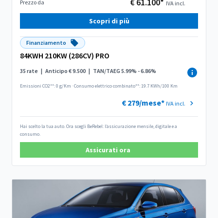
€ 61.100*
Prezzo da
IVA incl.
Scopri di più
Finanziamento
84KWH 210KW (286CV) PRO
35 rate
|
Anticipo € 9.500
|
TAN/TAEG 5.99% - 6.86%
Emissioni CO2**: 0 g/Km
·
Consumo elettrico combinato**: 19.7 KWh/100 Km
€ 279/mese*
IVA incl.
Hai scelto la tua auto. Ora scegli BeRebel: l’assicurazione mensile, digitale e a
consumo.
Assicurati ora