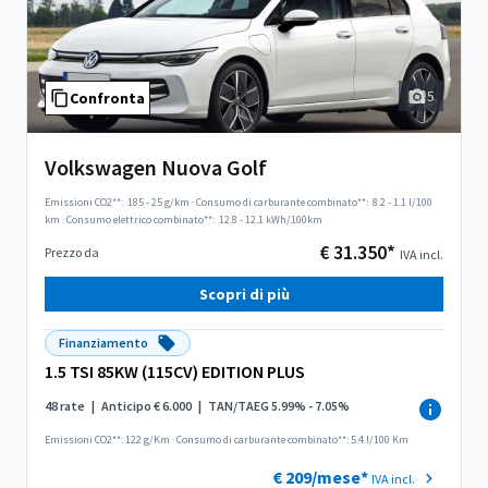
5
Confronta
Volkswagen Nuova Golf
Emissioni CO2**:
185 - 25 g/km
·
Consumo di carburante combinato**:
8.2 - 1.1 l/100
km
·
Consumo elettrico combinato**:
12.8 - 12.1 kWh/100km
€ 31.350*
Prezzo da
IVA incl.
Scopri di più
Finanziamento
1.5 TSI 85KW (115CV) EDITION PLUS
48 rate
|
Anticipo € 6.000
|
TAN/TAEG 5.99% - 7.05%
Emissioni CO2**: 122 g/Km
·
Consumo di carburante combinato**: 5.4 l/100 Km
€ 209/mese*
IVA incl.