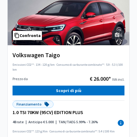
8
Confronta
Volkswagen Taigo
Emissioni CO2**:
134 - 120 g/km
·
Consumo di carburante combinato**:
5.9 - 5.3 l/100
km
€ 26.000*
Prezzo da
IVA incl.
Scopri di più
Finanziamento
1.0 TSI 70KW (95CV) EDITION PLUS
48 rate
|
Anticipo € 5.000
|
TAN/TAEG 5.99% - 7.26%
Emissioni CO2**: 123 g/Km
·
Consumo di carburante combinato**: 5.4 l/100 Km