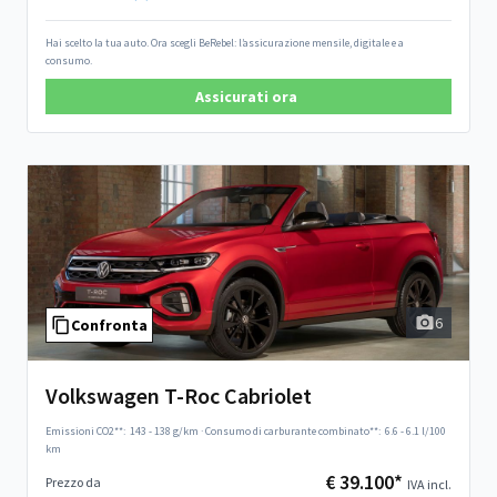
Hai scelto la tua auto. Ora scegli BeRebel: l’assicurazione mensile, digitale e a
consumo.
Assicurati ora
6
Confronta
Volkswagen T-Roc Cabriolet
Emissioni CO2**:
143 - 138 g/km
·
Consumo di carburante combinato**:
6.6 - 6.1 l/100
km
€ 39.100*
Prezzo da
IVA incl.