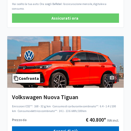
Hai scelto la tua auto. Ora scegli BeRebel: l’assicurazione mensile, digitale e a
consumo.
Assicurati ora
5
Confronta
Volkswagen Nuova Tiguan
Emissioni CO2**:
168 - 32 g/km
·
Consumo di carburante combinato**:
6.4 - 1.4 l/100
km
·
Consumo elettrico combinato**:
14.1 - 13.6 kWh/100km
€ 40.800*
Prezzo da
IVA incl.
Scopri di più