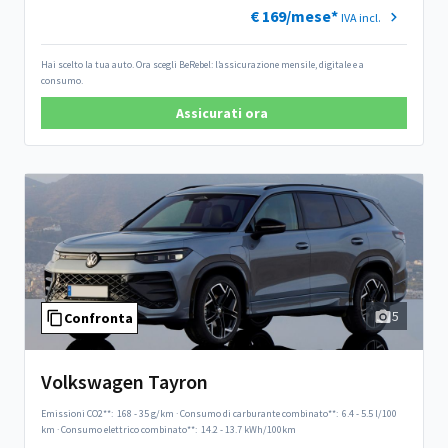
€ 169/mese*
IVA incl.
Hai scelto la tua auto. Ora scegli BeRebel: l’assicurazione mensile, digitale e a
consumo.
Assicurati ora
5
Confronta
Volkswagen Tayron
Emissioni CO2**:
168 - 35 g/km
·
Consumo di carburante combinato**:
6.4 - 5.5 l/100
km
·
Consumo elettrico combinato**:
14.2 - 13.7 kWh/100km