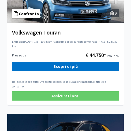
9
Confronta
Volkswagen Touran
Emissioni CO2**:
148 - 136 g/km
·
Consumo di carburante combinato**:
6.5 - 5.2 l/100
km
€ 44.750*
Prezzo da
IVA incl.
Scopri di più
Hai scelto la tua auto. Ora scegli BeRebel: l’assicurazione mensile, digitale e a
consumo.
Assicurati ora