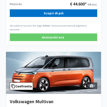
€ 44.600*
Prezzo da
IVA incl.
Scopri di più
Hai scelto la tua auto. Ora scegli BeRebel: l’assicurazione mensile, digitale e a
consumo.
Assicurati ora
5
Confronta
Volkswagen Multivan