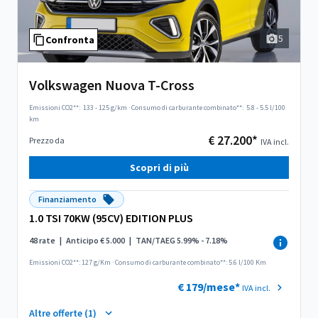
5
Confronta
Volkswagen Nuova T-Cross
Emissioni CO2**:
133 - 125 g/km
·
Consumo di carburante combinato**:
5.8 - 5.5 l/100
km
€ 27.200*
Prezzo da
IVA incl.
Scopri di più
Finanziamento
1.0 TSI 70KW (95CV) EDITION PLUS
48 rate
|
Anticipo € 5.000
|
TAN/TAEG 5.99% - 7.18%
Emissioni CO2**: 127 g/Km
·
Consumo di carburante combinato**: 5.6 l/100 Km
€ 179/mese*
IVA incl.
Altre offerte (1)