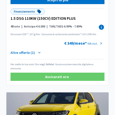
Finanziamento
1.5 DSG 110KW (150CV) EDITION PLUS
48 rate
|
Anticipo € 6.000
|
TAN/TAEG 6.99% - 7.89%
Emissioni CO2**: 137 g/Km
·
Consumo di carburante combinato**: 6.0 l/100 Km
€ 349/mese*
IVA incl.
Altre offerte (1)
Hai scelto la tua auto. Ora scegli BeRebel: l’assicurazione mensile, digitale e a
consumo.
Assicurati ora