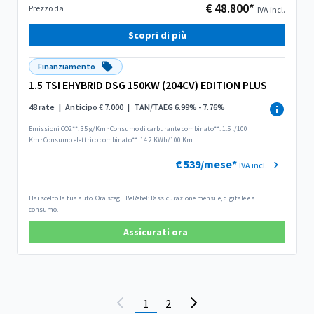
€ 48.800*
Prezzo da
IVA incl.
Scopri di più
Finanziamento
1.5 TSI EHYBRID DSG 150KW (204CV) EDITION PLUS
48 rate
|
Anticipo € 7.000
|
TAN/TAEG 6.99% - 7.76%
Emissioni CO2**: 35 g/Km
·
Consumo di carburante combinato**: 1.5 l/100
Km
·
Consumo elettrico combinato**: 14.2 KWh/100 Km
€ 539/mese*
IVA incl.
Hai scelto la tua auto. Ora scegli BeRebel: l’assicurazione mensile, digitale e a
consumo.
Assicurati ora
1
2