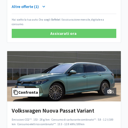
Altre offerte (1)
Hai scelto la tua auto. Ora scegli BeRebel: l’assicurazione mensile, digitale e a
consumo.
Assicurati ora
5
Confronta
Volkswagen Nuova Passat Variant
Emissioni CO2**:
153 - 28 g/km
·
Consumo di carburante combinato**:
5.8 - 1.2 l/100
km
·
Consumo elettrico combinato**:
13.3 - 12.8 kWh/100km