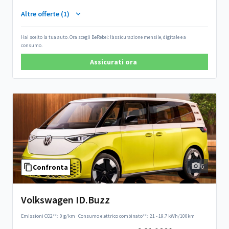
Altre offerte (1)
Hai scelto la tua auto. Ora scegli BeRebel: l’assicurazione mensile, digitale e a
consumo.
Assicurati ora
6
Confronta
Volkswagen ID.Buzz
Emissioni CO2**:
0 g/km
·
Consumo elettrico combinato**:
21 - 19.7 kWh/100km