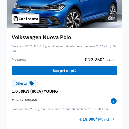
8
Confronta
Volkswagen Nuova Polo
Emissioni CO2**:
125 - 116 g/km
·
Consumo di carburante combinato**:
5.5 - 5.1 l/100
km
€ 22.250*
Prezzo da
IVA incl.
Scopri di più
Offerta
1.0 59KW (80CV) YOUNG
Offerta
€ 22.250
Emissioni CO2**: 119 g/Km
·
Consumo di carburante combinato**: 5.2 l/100 Km
€ 18.900*
IVA incl.