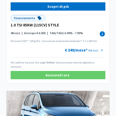
Scopri di più
Finanziamento
1.0 TSI 85KW (115CV) STYLE
48 rate
|
Anticipo € 6.000
|
TAN/TAEG 6.99% - 7.99%
Emissioni CO2**: 138 g/Km
·
Consumo di carburante combinato**: 6.1 l/100 Km
€ 349/mese*
IVA incl.
Hai scelto la tua auto. Ora scegli BeRebel: l’assicurazione mensile, digitale e a
consumo.
Assicurati ora