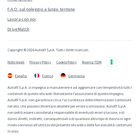
F.A.Q. sul noleggio a lungo termine
Lavora con noi
DriveMatch
Copyright © 2026 AutoXY S.p.A. Tutti i diritti riservati.
Note legali
Privacy Policy
Cookie Policy
Riserva TDM
España
France
Germania
AutoXY S.p.A. si impegna a manutenere e ad aggiornare con tempestività tutti i
contenuti di questo sito web. Nonostante l'assunzione di questo impegno,
AutoXY S.p.A. non garantisce circa l'accuratezza delle informazioni contenute
nel sito, che possono diventare obsolete per errore o omissione. AutoXY S.p.A.
non potrà essere considerata responsabile di eventuali errori o lacune, o di
danni diretti, indiretti, consequenziali o di qualsiasi altro tipo di danno in ogni
modo connesso all'utilizzo del presente sito web o delle funzionalità contenute
in esso.