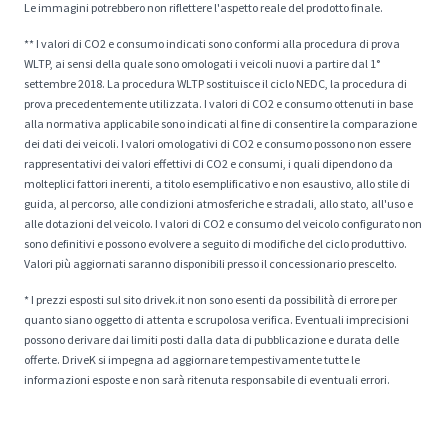
Le immagini potrebbero non riflettere l'aspetto reale del prodotto finale.
** I valori di CO2 e consumo indicati sono conformi alla procedura di prova
WLTP, ai sensi della quale sono omologati i veicoli nuovi a partire dal 1°
settembre 2018. La procedura WLTP sostituisce il ciclo NEDC, la procedura di
prova precedentemente utilizzata. I valori di CO2 e consumo ottenuti in base
alla normativa applicabile sono indicati al fine di consentire la comparazione
dei dati dei veicoli. I valori omologativi di CO2 e consumo possono non essere
rappresentativi dei valori effettivi di CO2 e consumi, i quali dipendono da
molteplici fattori inerenti, a titolo esemplificativo e non esaustivo, allo stile di
guida, al percorso, alle condizioni atmosferiche e stradali, allo stato, all'uso e
alle dotazioni del veicolo. I valori di CO2 e consumo del veicolo configurato non
sono definitivi e possono evolvere a seguito di modifiche del ciclo produttivo.
Valori più aggiornati saranno disponibili presso il concessionario prescelto.
* I prezzi esposti sul sito drivek.it non sono esenti da possibilità di errore per
quanto siano oggetto di attenta e scrupolosa verifica. Eventuali imprecisioni
possono derivare dai limiti posti dalla data di pubblicazione e durata delle
offerte. DriveK si impegna ad aggiornare tempestivamente tutte le
informazioni esposte e non sarà ritenuta responsabile di eventuali errori.