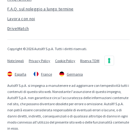
F.A.Q. sul noleggio a lungo termine
Lavora con noi
DriveMatch
Copyright © 2026 AutoXY S.p.A. Tutti i diritti riservati.
Note legali
Privacy Policy
Cookie Policy
Riserva TDM
España
France
Germania
AutoXY S.p.A. si impegna a manutenere e ad aggiornare con tempestività tutti i
contenuti di questo sito web. Nonostante l'assunzione di questo impegno,
AutoXY S.p.A. non garantisce circa l'accuratezza delle informazioni contenute
nel sito, che possono diventare obsolete per errore o omissione. AutoXY S.p.A.
non potrà essere considerata responsabile di eventuali errori o lacune, o di
danni diretti, indiretti, consequenziali o di qualsiasi altro tipo di danno in ogni
modo connesso all'utilizzo del presente sito web o delle funzionalità contenute
in esso.