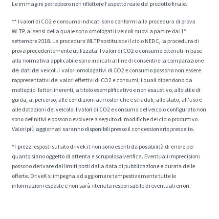
Le immagini potrebbero non riflettere l'aspetto reale del prodotto finale.
** I valori di CO2 e consumo indicati sono conformi alla procedura di prova
WLTP, ai sensi della quale sono omologati i veicoli nuovi a partire dal 1°
settembre 2018. La procedura WLTP sostituisce il ciclo NEDC, la procedura di
prova precedentemente utilizzata. I valori di CO2 e consumo ottenuti in base
alla normativa applicabile sono indicati al fine di consentire la comparazione
dei dati dei veicoli. I valori omologativi di CO2 e consumo possono non essere
rappresentativi dei valori effettivi di CO2 e consumi, i quali dipendono da
molteplici fattori inerenti, a titolo esemplificativo e non esaustivo, allo stile di
guida, al percorso, alle condizioni atmosferiche e stradali, allo stato, all'uso e
alle dotazioni del veicolo. I valori di CO2 e consumo del veicolo configurato non
sono definitivi e possono evolvere a seguito di modifiche del ciclo produttivo.
Valori più aggiornati saranno disponibili presso il concessionario prescelto.
* I prezzi esposti sul sito drivek.it non sono esenti da possibilità di errore per
quanto siano oggetto di attenta e scrupolosa verifica. Eventuali imprecisioni
possono derivare dai limiti posti dalla data di pubblicazione e durata delle
offerte. DriveK si impegna ad aggiornare tempestivamente tutte le
informazioni esposte e non sarà ritenuta responsabile di eventuali errori.