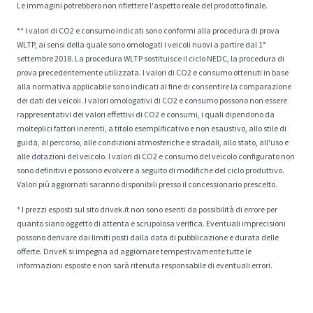
Le immagini potrebbero non riflettere l'aspetto reale del prodotto finale.
** I valori di CO2 e consumo indicati sono conformi alla procedura di prova
WLTP, ai sensi della quale sono omologati i veicoli nuovi a partire dal 1°
settembre 2018. La procedura WLTP sostituisce il ciclo NEDC, la procedura di
prova precedentemente utilizzata. I valori di CO2 e consumo ottenuti in base
alla normativa applicabile sono indicati al fine di consentire la comparazione
dei dati dei veicoli. I valori omologativi di CO2 e consumo possono non essere
rappresentativi dei valori effettivi di CO2 e consumi, i quali dipendono da
molteplici fattori inerenti, a titolo esemplificativo e non esaustivo, allo stile di
guida, al percorso, alle condizioni atmosferiche e stradali, allo stato, all'uso e
alle dotazioni del veicolo. I valori di CO2 e consumo del veicolo configurato non
sono definitivi e possono evolvere a seguito di modifiche del ciclo produttivo.
Valori più aggiornati saranno disponibili presso il concessionario prescelto.
* I prezzi esposti sul sito drivek.it non sono esenti da possibilità di errore per
quanto siano oggetto di attenta e scrupolosa verifica. Eventuali imprecisioni
possono derivare dai limiti posti dalla data di pubblicazione e durata delle
offerte. DriveK si impegna ad aggiornare tempestivamente tutte le
informazioni esposte e non sarà ritenuta responsabile di eventuali errori.