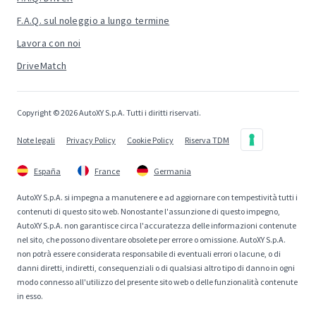
F.A.Q. sul noleggio a lungo termine
Lavora con noi
DriveMatch
Copyright © 2026 AutoXY S.p.A. Tutti i diritti riservati.
Note legali
Privacy Policy
Cookie Policy
Riserva TDM
España
France
Germania
AutoXY S.p.A. si impegna a manutenere e ad aggiornare con tempestività tutti i
contenuti di questo sito web. Nonostante l'assunzione di questo impegno,
AutoXY S.p.A. non garantisce circa l'accuratezza delle informazioni contenute
nel sito, che possono diventare obsolete per errore o omissione. AutoXY S.p.A.
non potrà essere considerata responsabile di eventuali errori o lacune, o di
danni diretti, indiretti, consequenziali o di qualsiasi altro tipo di danno in ogni
modo connesso all'utilizzo del presente sito web o delle funzionalità contenute
in esso.