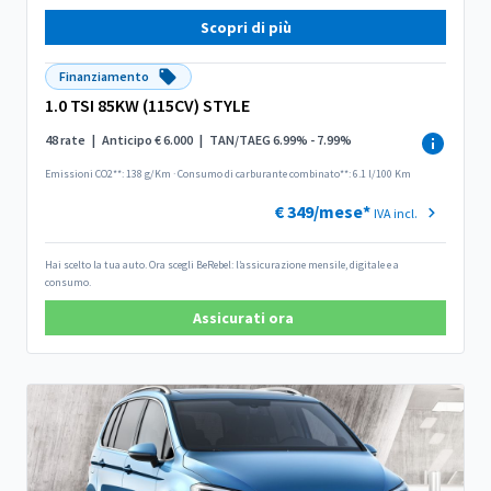
Scopri di più
Finanziamento
1.0 TSI 85KW (115CV) STYLE
48 rate
|
Anticipo € 6.000
|
TAN/TAEG 6.99% - 7.99%
Emissioni CO2**: 138 g/Km
·
Consumo di carburante combinato**: 6.1 l/100 Km
€ 349/mese*
IVA incl.
Hai scelto la tua auto. Ora scegli BeRebel: l’assicurazione mensile, digitale e a
consumo.
Assicurati ora