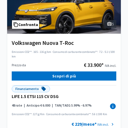
5
Confronta
Volkswagen Nuova T-Roc
Emissioni CO2**:
165 - 116 g/km
·
Consumo di carburante combinato**:
7.2 - 5.1 l/100
km
€ 33.900*
Prezzo da
IVA incl.
Scopri di più
Finanziamento
LIFE 1.5 ETSI 115 CV DSG
48 rate
|
Anticipo € 6.000
|
TAN/TAEG 5.99% - 6.97%
Emissioni CO2**: 127 g/Km
·
Consumo di carburante combinato**: 5.6 l/100 Km
€ 229/mese*
IVA incl.