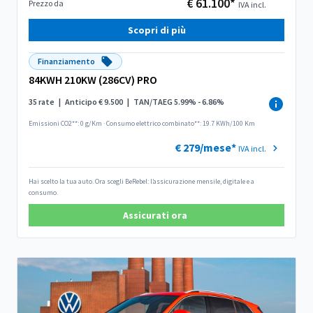
€ 61.100*
Prezzo da
IVA incl.
Scopri di più
Finanziamento
84KWH 210KW (286CV) PRO
35 rate
|
Anticipo € 9.500
|
TAN/TAEG 5.99% - 6.86%
Emissioni CO2**: 0 g/Km
·
Consumo elettrico combinato**: 19.7 KWh/100 Km
€ 279/mese*
IVA incl.
Hai scelto la tua auto. Ora scegli BeRebel: l’assicurazione mensile, digitale e a
consumo.
Assicurati ora