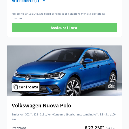
Altre offerte (1)
Hai scelto la tua auto. Ora scegli BeRebel: l’assicurazione mensile, digitale e a
consumo.
Assicurati ora
8
Confronta
Volkswagen Nuova Polo
Emissioni CO2**:
125 - 116 g/km
·
Consumo di carburante combinato**:
5.5 - 5.1 l/100
km
€ 22.250*
Prezzo da
IVA incl.