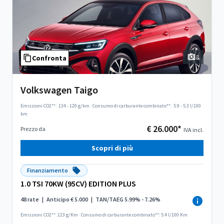
8
Confronta
Volkswagen Taigo
Emissioni CO2**:
134 - 120 g/km
·
Consumo di carburante combinato**:
5.9 - 5.3 l/100
km
€ 26.000*
Prezzo da
IVA incl.
Scopri di più
Finanziamento
1.0 TSI 70KW (95CV) EDITION PLUS
48 rate
|
Anticipo € 5.000
|
TAN/TAEG 5.99% - 7.26%
Emissioni CO2**: 123 g/Km
·
Consumo di carburante combinato**: 5.4 l/100 Km