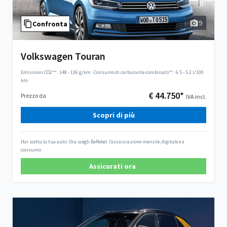
9
Confronta
Volkswagen Touran
Emissioni CO2**:
148 - 136 g/km
·
Consumo di carburante combinato**:
6.5 - 5.2 l/100
km
€ 44.750*
Prezzo da
IVA incl.
Scopri di più
Hai scelto la tua auto. Ora scegli BeRebel: l’assicurazione mensile, digitale e a
consumo.
Assicurati ora