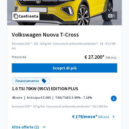
5
Confronta
Volkswagen Nuova T-Cross
Emissioni CO2**:
133 - 125 g/km
·
Consumo di carburante combinato**:
5.8 - 5.5 l/100
km
€ 27.200*
Prezzo da
IVA incl.
Scopri di più
Finanziamento
1.0 TSI 70KW (95CV) EDITION PLUS
48 rate
|
Anticipo € 5.000
|
TAN/TAEG 5.99% - 7.18%
Emissioni CO2**: 127 g/Km
·
Consumo di carburante combinato**: 5.6 l/100 Km
€ 179/mese*
IVA incl.
Altre offerte (1)