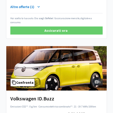
Altre offerte (1)
Hai scelto la tua auto. Ora scegli BeRebel: l’assicurazione mensile, digitale e a
consumo.
Assicurati ora
6
Confronta
Volkswagen ID.Buzz
Emissioni CO2**:
0 g/km
·
Consumo elettrico combinato**:
21 - 19.7 kWh/100km