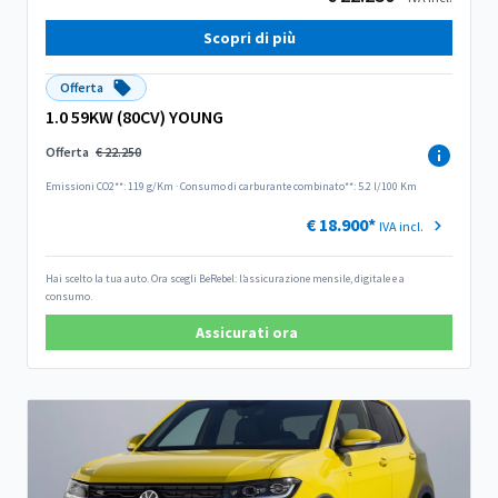
Scopri di più
Offerta
1.0 59KW (80CV) YOUNG
Offerta
€ 22.250
Emissioni CO2**: 119 g/Km
·
Consumo di carburante combinato**: 5.2 l/100 Km
€ 18.900*
IVA incl.
Hai scelto la tua auto. Ora scegli BeRebel: l’assicurazione mensile, digitale e a
consumo.
Assicurati ora