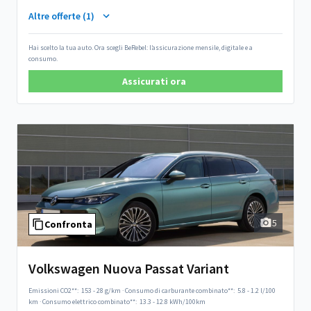
Altre offerte (1)
Hai scelto la tua auto. Ora scegli BeRebel: l’assicurazione mensile, digitale e a
consumo.
Assicurati ora
5
Confronta
Volkswagen Nuova Passat Variant
Emissioni CO2**:
153 - 28 g/km
·
Consumo di carburante combinato**:
5.8 - 1.2 l/100
km
·
Consumo elettrico combinato**:
13.3 - 12.8 kWh/100km