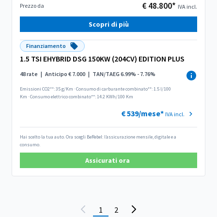
€ 48.800*
Prezzo da
IVA incl.
Scopri di più
Finanziamento
1.5 TSI EHYBRID DSG 150KW (204CV) EDITION PLUS
48 rate
|
Anticipo € 7.000
|
TAN/TAEG 6.99% - 7.76%
Emissioni CO2**: 35 g/Km
·
Consumo di carburante combinato**: 1.5 l/100
Km
·
Consumo elettrico combinato**: 14.2 KWh/100 Km
€ 539/mese*
IVA incl.
Hai scelto la tua auto. Ora scegli BeRebel: l’assicurazione mensile, digitale e a
consumo.
Assicurati ora
1
2