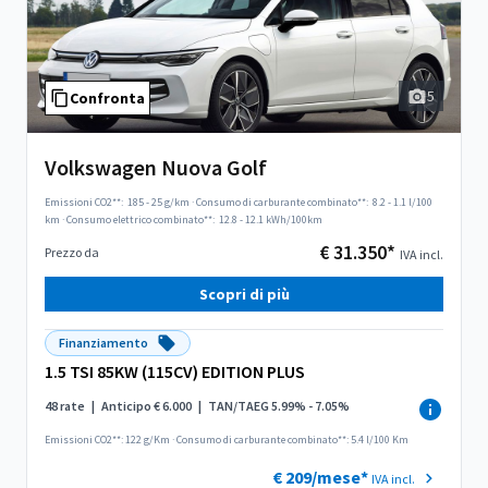
5
Confronta
Volkswagen Nuova Golf
Emissioni CO2**:
185 - 25 g/km
·
Consumo di carburante combinato**:
8.2 - 1.1 l/100
km
·
Consumo elettrico combinato**:
12.8 - 12.1 kWh/100km
€ 31.350*
Prezzo da
IVA incl.
Scopri di più
Finanziamento
1.5 TSI 85KW (115CV) EDITION PLUS
48 rate
|
Anticipo € 6.000
|
TAN/TAEG 5.99% - 7.05%
Emissioni CO2**: 122 g/Km
·
Consumo di carburante combinato**: 5.4 l/100 Km
€ 209/mese*
IVA incl.