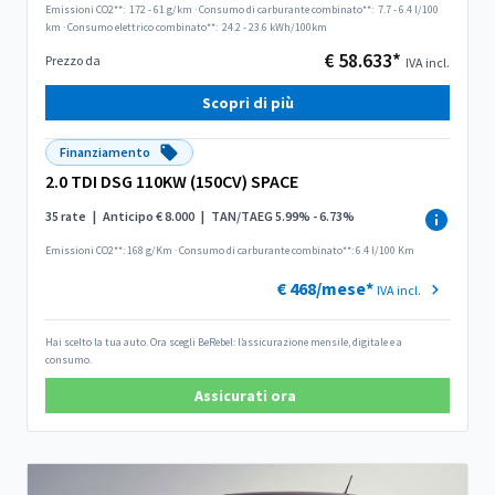
Emissioni CO2**:
172 - 61 g/km
·
Consumo di carburante combinato**:
7.7 - 6.4 l/100
km
·
Consumo elettrico combinato**:
24.2 - 23.6 kWh/100km
€ 58.633*
Prezzo da
IVA incl.
Scopri di più
Finanziamento
2.0 TDI DSG 110KW (150CV) SPACE
35 rate
|
Anticipo € 8.000
|
TAN/TAEG 5.99% - 6.73%
Emissioni CO2**: 168 g/Km
·
Consumo di carburante combinato**: 6.4 l/100 Km
€ 468/mese*
IVA incl.
Hai scelto la tua auto. Ora scegli BeRebel: l’assicurazione mensile, digitale e a
consumo.
Assicurati ora