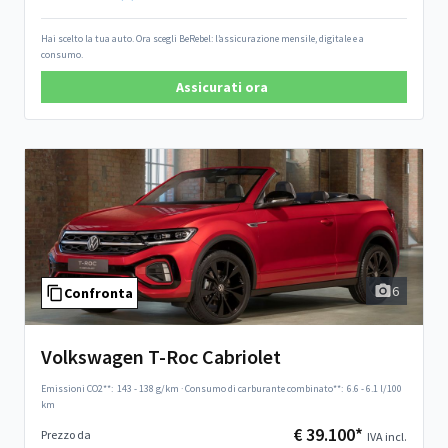
Hai scelto la tua auto. Ora scegli BeRebel: l’assicurazione mensile, digitale e a
consumo.
Assicurati ora
6
Confronta
Volkswagen T-Roc Cabriolet
Emissioni CO2**:
143 - 138 g/km
·
Consumo di carburante combinato**:
6.6 - 6.1 l/100
km
€ 39.100*
Prezzo da
IVA incl.