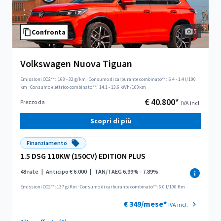
5
Confronta
Volkswagen Nuova Tiguan
Emissioni CO2**:
168 - 32 g/km
·
Consumo di carburante combinato**:
6.4 - 1.4 l/100
km
·
Consumo elettrico combinato**:
14.1 - 13.6 kWh/100km
€ 40.800*
Prezzo da
IVA incl.
Scopri di più
Finanziamento
1.5 DSG 110KW (150CV) EDITION PLUS
48 rate
|
Anticipo € 6.000
|
TAN/TAEG 6.99% - 7.89%
Emissioni CO2**: 137 g/Km
·
Consumo di carburante combinato**: 6.0 l/100 Km
€ 349/mese*
IVA incl.