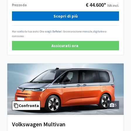
€ 44.600*
Prezzo da
IVA incl.
Scopri di più
Hai scelto la tua auto. Ora scegli BeRebel: l’assicurazione mensile, digitale e a
consumo.
Assicurati ora
5
Confronta
Volkswagen Multivan