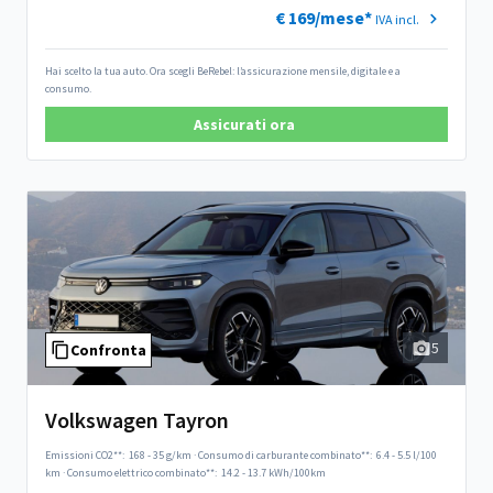
€ 169/mese*
IVA incl.
Hai scelto la tua auto. Ora scegli BeRebel: l’assicurazione mensile, digitale e a
consumo.
Assicurati ora
5
Confronta
Volkswagen Tayron
Emissioni CO2**:
168 - 35 g/km
·
Consumo di carburante combinato**:
6.4 - 5.5 l/100
km
·
Consumo elettrico combinato**:
14.2 - 13.7 kWh/100km