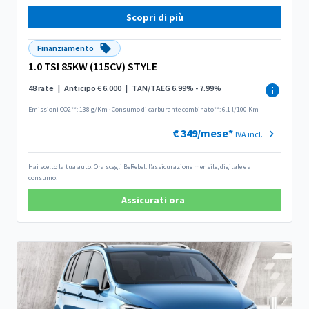
Scopri di più
Finanziamento
1.0 TSI 85KW (115CV) STYLE
48 rate
|
Anticipo € 6.000
|
TAN/TAEG 6.99% - 7.99%
Emissioni CO2**: 138 g/Km
·
Consumo di carburante combinato**: 6.1 l/100 Km
€ 349/mese*
IVA incl.
Hai scelto la tua auto. Ora scegli BeRebel: l’assicurazione mensile, digitale e a
consumo.
Assicurati ora