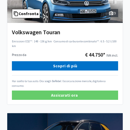
9
Confronta
Volkswagen Touran
Emissioni CO2**:
148 - 136 g/km
·
Consumo di carburante combinato**:
6.5 - 5.2 l/100
km
€ 44.750*
Prezzo da
IVA incl.
Scopri di più
Hai scelto la tua auto. Ora scegli BeRebel: l’assicurazione mensile, digitale e a
consumo.
Assicurati ora