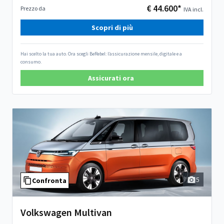
€ 44.600*
Prezzo da
IVA incl.
Scopri di più
Hai scelto la tua auto. Ora scegli BeRebel: l’assicurazione mensile, digitale e a
consumo.
Assicurati ora
5
Confronta
Volkswagen Multivan