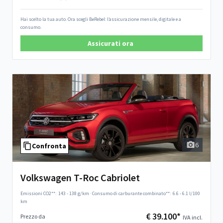
Hai scelto la tua auto. Ora scegli BeRebel: l’assicurazione mensile, digitale e a
consumo.
Assicurati ora
6
Confronta
Volkswagen T-Roc Cabriolet
Emissioni CO2**:
143 - 138 g/km
·
Consumo di carburante combinato**:
6.6 - 6.1 l/100
km
€ 39.100*
Prezzo da
IVA incl.