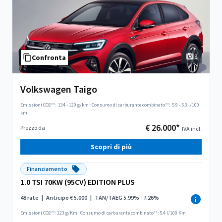
8
Confronta
Volkswagen Taigo
Emissioni CO2**:
134 - 120 g/km
·
Consumo di carburante combinato**:
5.9 - 5.3 l/100
km
€ 26.000*
Prezzo da
IVA incl.
Scopri di più
Finanziamento
1.0 TSI 70KW (95CV) EDITION PLUS
48 rate
|
Anticipo € 5.000
|
TAN/TAEG 5.99% - 7.26%
Emissioni CO2**: 123 g/Km
·
Consumo di carburante combinato**: 5.4 l/100 Km