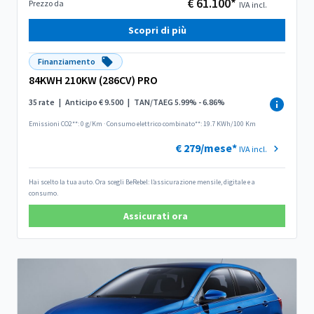
€ 61.100*
Prezzo da
IVA incl.
Scopri di più
Finanziamento
84KWH 210KW (286CV) PRO
35 rate
|
Anticipo € 9.500
|
TAN/TAEG 5.99% - 6.86%
Emissioni CO2**: 0 g/Km
·
Consumo elettrico combinato**: 19.7 KWh/100 Km
€ 279/mese*
IVA incl.
Hai scelto la tua auto. Ora scegli BeRebel: l’assicurazione mensile, digitale e a
consumo.
Assicurati ora