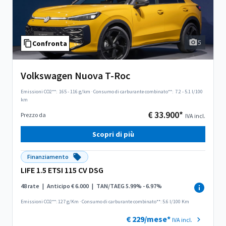
5
Confronta
Volkswagen Nuova T-Roc
Emissioni CO2**:
165 - 116 g/km
·
Consumo di carburante combinato**:
7.2 - 5.1 l/100
km
€ 33.900*
Prezzo da
IVA incl.
Scopri di più
Finanziamento
LIFE 1.5 ETSI 115 CV DSG
48 rate
|
Anticipo € 6.000
|
TAN/TAEG 5.99% - 6.97%
Emissioni CO2**: 127 g/Km
·
Consumo di carburante combinato**: 5.6 l/100 Km
€ 229/mese*
IVA incl.