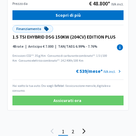
€ 48.800*
Prezzo da
IVA incl.
Scopri di più
Finanziamento
1.5 TSI EHYBRID DSG 150KW (204CV) EDITION PLUS
48 rate
|
Anticipo € 7.000
|
TAN/TAEG 6.99% - 7.76%
Emissioni CO2**: 35 g/Km
·
Consumo di carburante combinato**: 1.5 l/100
Km
·
Consumo elettrico combinato**: 14.2 KWh/100 Km
€ 539/mese*
IVA incl.
Hai scelto la tua auto. Ora scegli BeRebel: l’assicurazione mensile, digitale e a
consumo.
Assicurati ora
1
2