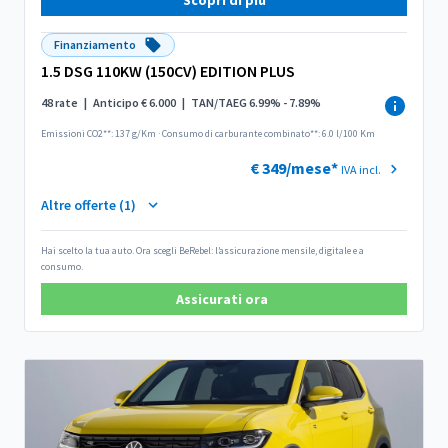
Finanziamento
1.5 DSG 110KW (150CV) EDITION PLUS
48 rate
|
Anticipo € 6.000
|
TAN/TAEG 6.99% - 7.89%
Emissioni CO2**: 137 g/Km
·
Consumo di carburante combinato**: 6.0 l/100 Km
€ 349/mese*
IVA incl.
Altre offerte (1)
Hai scelto la tua auto. Ora scegli BeRebel: l’assicurazione mensile, digitale e a
consumo.
Assicurati ora