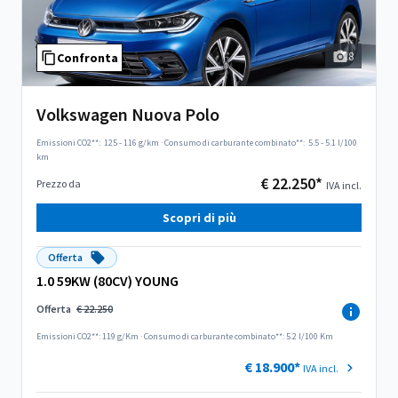
8
Confronta
Volkswagen Nuova Polo
Emissioni CO2**:
125 - 116 g/km
·
Consumo di carburante combinato**:
5.5 - 5.1 l/100
km
€ 22.250*
Prezzo da
IVA incl.
Scopri di più
Offerta
1.0 59KW (80CV) YOUNG
Offerta
€ 22.250
Emissioni CO2**: 119 g/Km
·
Consumo di carburante combinato**: 5.2 l/100 Km
€ 18.900*
IVA incl.