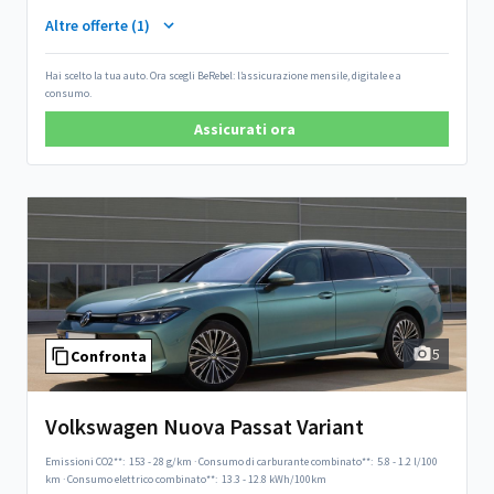
Altre offerte (1)
Hai scelto la tua auto. Ora scegli BeRebel: l’assicurazione mensile, digitale e a
consumo.
Assicurati ora
5
Confronta
Volkswagen Nuova Passat Variant
Emissioni CO2**:
153 - 28 g/km
·
Consumo di carburante combinato**:
5.8 - 1.2 l/100
km
·
Consumo elettrico combinato**:
13.3 - 12.8 kWh/100km