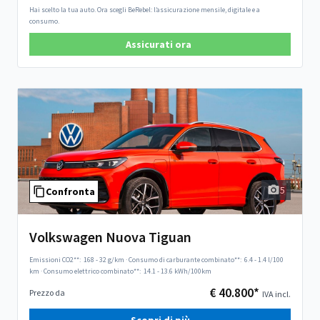
Hai scelto la tua auto. Ora scegli BeRebel: l’assicurazione mensile, digitale e a
consumo.
Assicurati ora
5
Confronta
Volkswagen Nuova Tiguan
Emissioni CO2**:
168 - 32 g/km
·
Consumo di carburante combinato**:
6.4 - 1.4 l/100
km
·
Consumo elettrico combinato**:
14.1 - 13.6 kWh/100km
€ 40.800*
Prezzo da
IVA incl.
Scopri di più