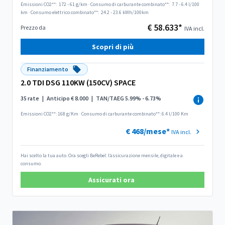
Emissioni CO2**:
172 - 61 g/km
·
Consumo di carburante combinato**:
7.7 - 6.4 l/100
km
·
Consumo elettrico combinato**:
24.2 - 23.6 kWh/100km
€ 58.633*
Prezzo da
IVA incl.
Scopri di più
Finanziamento
2.0 TDI DSG 110KW (150CV) SPACE
35 rate
|
Anticipo € 8.000
|
TAN/TAEG 5.99% - 6.73%
Emissioni CO2**: 168 g/Km
·
Consumo di carburante combinato**: 6.4 l/100 Km
€ 468/mese*
IVA incl.
Hai scelto la tua auto. Ora scegli BeRebel: l’assicurazione mensile, digitale e a
consumo.
Assicurati ora