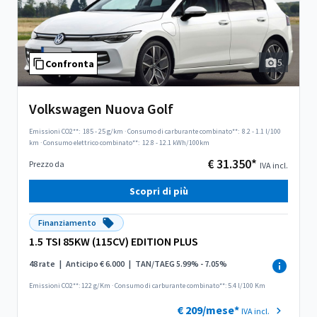
5
Confronta
Volkswagen Nuova Golf
Emissioni CO2**:
185 - 25 g/km
·
Consumo di carburante combinato**:
8.2 - 1.1 l/100
km
·
Consumo elettrico combinato**:
12.8 - 12.1 kWh/100km
€ 31.350*
Prezzo da
IVA incl.
Scopri di più
Finanziamento
1.5 TSI 85KW (115CV) EDITION PLUS
48 rate
|
Anticipo € 6.000
|
TAN/TAEG 5.99% - 7.05%
Emissioni CO2**: 122 g/Km
·
Consumo di carburante combinato**: 5.4 l/100 Km
€ 209/mese*
IVA incl.