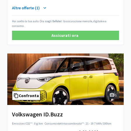
Altre offerte (1)
Hai scelto la tua auto. Ora scegli BeRebel: l’assicurazione mensile, digitale e a
consumo.
Assicurati ora
6
Confronta
Volkswagen ID.Buzz
Emissioni CO2**:
0 g/km
·
Consumo elettrico combinato**:
21 - 19.7 kWh/100km