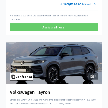
€ 169/mese*
IVA incl.
Hai scelto la tua auto. Ora scegli BeRebel: l’assicurazione mensile, digitale e a
consumo.
Assicurati ora
5
Confronta
Volkswagen Tayron
Emissioni CO2**:
168 - 35 g/km
·
Consumo di carburante combinato**:
6.4 - 5.5 l/100
km
·
Consumo elettrico combinato**:
14.2 - 13.7 kWh/100km