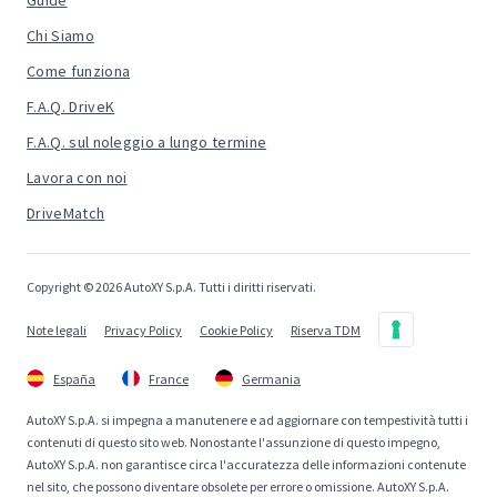
Guide
Chi Siamo
Come funziona
F.A.Q. DriveK
F.A.Q. sul noleggio a lungo termine
Lavora con noi
DriveMatch
Copyright © 2026 AutoXY S.p.A. Tutti i diritti riservati.
Note legali
Privacy Policy
Cookie Policy
Riserva TDM
España
France
Germania
AutoXY S.p.A. si impegna a manutenere e ad aggiornare con tempestività tutti i
contenuti di questo sito web. Nonostante l'assunzione di questo impegno,
AutoXY S.p.A. non garantisce circa l'accuratezza delle informazioni contenute
nel sito, che possono diventare obsolete per errore o omissione. AutoXY S.p.A.