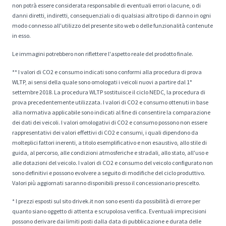
non potrà essere considerata responsabile di eventuali errori o lacune, o di
danni diretti, indiretti, consequenziali o di qualsiasi altro tipo di danno in ogni
modo connesso all'utilizzo del presente sito web o delle funzionalità contenute
in esso.
Le immagini potrebbero non riflettere l'aspetto reale del prodotto finale.
** I valori di CO2 e consumo indicati sono conformi alla procedura di prova
WLTP, ai sensi della quale sono omologati i veicoli nuovi a partire dal 1°
settembre 2018. La procedura WLTP sostituisce il ciclo NEDC, la procedura di
prova precedentemente utilizzata. I valori di CO2 e consumo ottenuti in base
alla normativa applicabile sono indicati al fine di consentire la comparazione
dei dati dei veicoli. I valori omologativi di CO2 e consumo possono non essere
rappresentativi dei valori effettivi di CO2 e consumi, i quali dipendono da
molteplici fattori inerenti, a titolo esemplificativo e non esaustivo, allo stile di
guida, al percorso, alle condizioni atmosferiche e stradali, allo stato, all'uso e
alle dotazioni del veicolo. I valori di CO2 e consumo del veicolo configurato non
sono definitivi e possono evolvere a seguito di modifiche del ciclo produttivo.
Valori più aggiornati saranno disponibili presso il concessionario prescelto.
* I prezzi esposti sul sito drivek.it non sono esenti da possibilità di errore per
quanto siano oggetto di attenta e scrupolosa verifica. Eventuali imprecisioni
possono derivare dai limiti posti dalla data di pubblicazione e durata delle