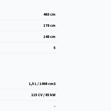
463
cm
178
cm
148
cm
5
1,5 L / 1498 cm
3
115 CV / 85 kW
-