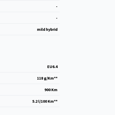
-
-
mild hybrid
EU6.4
118 g/Km**
900 Km
5.2 l/100 Km**