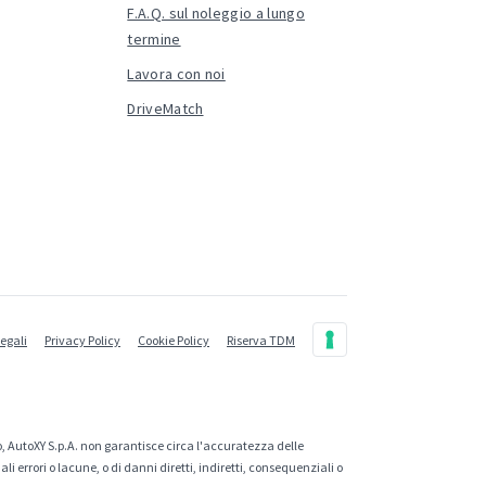
F.A.Q. sul noleggio a lungo
termine
Lavora con noi
DriveMatch
legali
Privacy Policy
Cookie Policy
Riserva TDM
, AutoXY S.p.A. non garantisce circa l'accuratezza delle
 errori o lacune, o di danni diretti, indiretti, consequenziali o