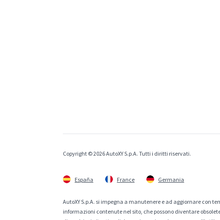
Copyright © 2026 AutoXY S.p.A. Tutti i diritti riservati.
España
France
Germania
AutoXY S.p.A. si impegna a manutenere e ad aggiornare con temp
informazioni contenute nel sito, che possono diventare obsolete p