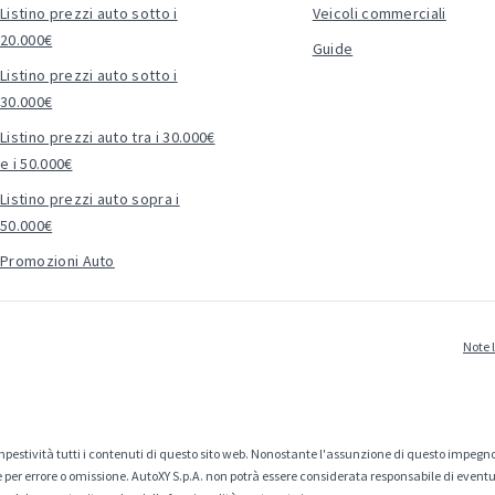
Listino prezzi auto sotto i
Veicoli commerciali
20.000€
Guide
Listino prezzi auto sotto i
30.000€
Listino prezzi auto tra i 30.000€
e i 50.000€
Listino prezzi auto sopra i
50.000€
Promozioni Auto
Note 
estività tutti i contenuti di questo sito web. Nonostante l'assunzione di questo impegno
er errore o omissione. AutoXY S.p.A. non potrà essere considerata responsabile di eventuali