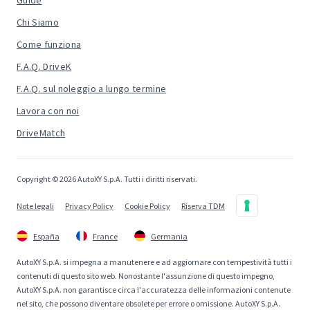
Guide
Chi Siamo
Come funziona
F.A.Q. DriveK
F.A.Q. sul noleggio a lungo termine
Lavora con noi
DriveMatch
Copyright © 2026 AutoXY S.p.A. Tutti i diritti riservati.
Note legali
Privacy Policy
Cookie Policy
Riserva TDM
España
France
Germania
AutoXY S.p.A. si impegna a manutenere e ad aggiornare con tempestività tutti i
contenuti di questo sito web. Nonostante l'assunzione di questo impegno,
AutoXY S.p.A. non garantisce circa l'accuratezza delle informazioni contenute
nel sito, che possono diventare obsolete per errore o omissione. AutoXY S.p.A.