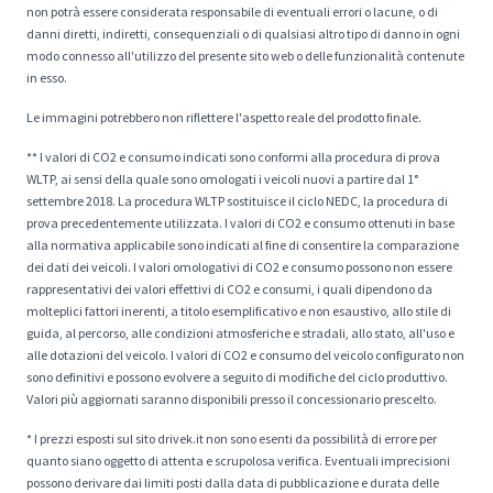
non potrà essere considerata responsabile di eventuali errori o lacune, o di
danni diretti, indiretti, consequenziali o di qualsiasi altro tipo di danno in ogni
modo connesso all'utilizzo del presente sito web o delle funzionalità contenute
in esso.
Le immagini potrebbero non riflettere l'aspetto reale del prodotto finale.
** I valori di CO2 e consumo indicati sono conformi alla procedura di prova
WLTP, ai sensi della quale sono omologati i veicoli nuovi a partire dal 1°
settembre 2018. La procedura WLTP sostituisce il ciclo NEDC, la procedura di
prova precedentemente utilizzata. I valori di CO2 e consumo ottenuti in base
alla normativa applicabile sono indicati al fine di consentire la comparazione
dei dati dei veicoli. I valori omologativi di CO2 e consumo possono non essere
rappresentativi dei valori effettivi di CO2 e consumi, i quali dipendono da
molteplici fattori inerenti, a titolo esemplificativo e non esaustivo, allo stile di
guida, al percorso, alle condizioni atmosferiche e stradali, allo stato, all'uso e
alle dotazioni del veicolo. I valori di CO2 e consumo del veicolo configurato non
sono definitivi e possono evolvere a seguito di modifiche del ciclo produttivo.
Valori più aggiornati saranno disponibili presso il concessionario prescelto.
* I prezzi esposti sul sito drivek.it non sono esenti da possibilità di errore per
quanto siano oggetto di attenta e scrupolosa verifica. Eventuali imprecisioni
possono derivare dai limiti posti dalla data di pubblicazione e durata delle