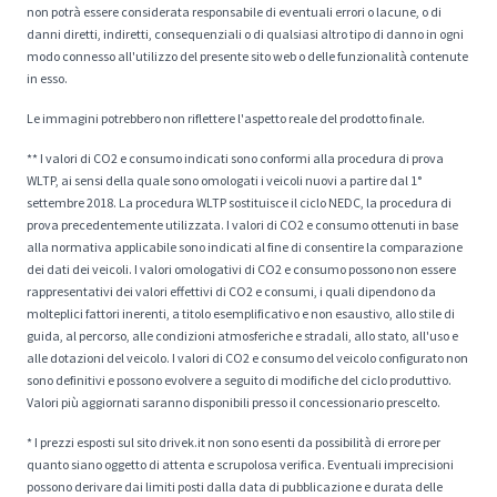
non potrà essere considerata responsabile di eventuali errori o lacune, o di
danni diretti, indiretti, consequenziali o di qualsiasi altro tipo di danno in ogni
modo connesso all'utilizzo del presente sito web o delle funzionalità contenute
in esso.
Le immagini potrebbero non riflettere l'aspetto reale del prodotto finale.
** I valori di CO2 e consumo indicati sono conformi alla procedura di prova
WLTP, ai sensi della quale sono omologati i veicoli nuovi a partire dal 1°
settembre 2018. La procedura WLTP sostituisce il ciclo NEDC, la procedura di
prova precedentemente utilizzata. I valori di CO2 e consumo ottenuti in base
alla normativa applicabile sono indicati al fine di consentire la comparazione
dei dati dei veicoli. I valori omologativi di CO2 e consumo possono non essere
rappresentativi dei valori effettivi di CO2 e consumi, i quali dipendono da
molteplici fattori inerenti, a titolo esemplificativo e non esaustivo, allo stile di
guida, al percorso, alle condizioni atmosferiche e stradali, allo stato, all'uso e
alle dotazioni del veicolo. I valori di CO2 e consumo del veicolo configurato non
sono definitivi e possono evolvere a seguito di modifiche del ciclo produttivo.
Valori più aggiornati saranno disponibili presso il concessionario prescelto.
* I prezzi esposti sul sito drivek.it non sono esenti da possibilità di errore per
quanto siano oggetto di attenta e scrupolosa verifica. Eventuali imprecisioni
possono derivare dai limiti posti dalla data di pubblicazione e durata delle