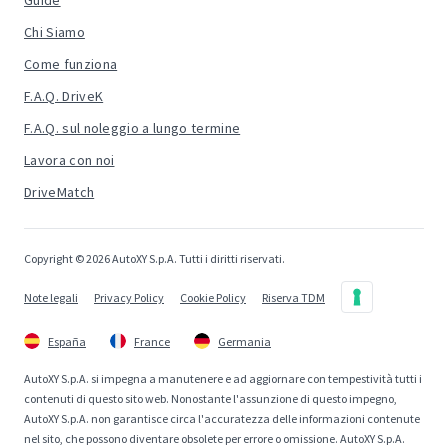
Guide
Chi Siamo
Come funziona
F.A.Q. DriveK
F.A.Q. sul noleggio a lungo termine
Lavora con noi
DriveMatch
Copyright © 2026 AutoXY S.p.A. Tutti i diritti riservati.
Note legali
Privacy Policy
Cookie Policy
Riserva TDM
España
France
Germania
AutoXY S.p.A. si impegna a manutenere e ad aggiornare con tempestività tutti i
contenuti di questo sito web. Nonostante l'assunzione di questo impegno,
AutoXY S.p.A. non garantisce circa l'accuratezza delle informazioni contenute
nel sito, che possono diventare obsolete per errore o omissione. AutoXY S.p.A.