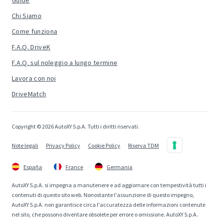
Guide
Chi Siamo
Come funziona
F.A.Q. DriveK
F.A.Q. sul noleggio a lungo termine
Lavora con noi
DriveMatch
Copyright © 2026 AutoXY S.p.A. Tutti i diritti riservati.
Note legali
Privacy Policy
Cookie Policy
Riserva TDM
España
France
Germania
AutoXY S.p.A. si impegna a manutenere e ad aggiornare con tempestività tutti i
contenuti di questo sito web. Nonostante l'assunzione di questo impegno,
AutoXY S.p.A. non garantisce circa l'accuratezza delle informazioni contenute
nel sito, che possono diventare obsolete per errore o omissione. AutoXY S.p.A.