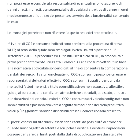
non potrà essere considerata responsabile di eventuali errori o lacune, o di
danni diretti, indiretti, consequenziali o di qualsiasi altro tipo di danno in ogni
modo connesso all'utilizzo del presente sito web o delle funzionalità contenute
in esso.
Le immagini potrebbero non riflettere l'aspetto reale del prodotto finale.
** I valori di CO2 e consumo indicati sono conformi alla procedura di prova
WLTP, ai sensi della quale sono omologati i veicoli nuovi a partire dal 1°
settembre 2018. La procedura WLTP sostituisce il ciclo NEDC, la procedura di
prova precedentemente utilizzata. I valori di CO2 e consumo ottenuti in base
alla normativa applicabile sono indicati al fine di consentire la comparazione
dei dati dei veicoli. I valori omologativi di CO2 e consumo possono non essere
rappresentativi dei valori effettivi di CO2 e consumi, i quali dipendono da
molteplici fattori inerenti, a titolo esemplificativo e non esaustivo, allo stile di
guida, al percorso, alle condizioni atmosferiche e stradali, allo stato, all'uso e
alle dotazioni del veicolo. I valori di CO2 e consumo del veicolo configurato non
sono definitivi e possono evolvere a seguito di modifiche del ciclo produttivo.
Valori più aggiornati saranno disponibili presso il concessionario prescelto.
* I prezzi esposti sul sito drivek.it non sono esenti da possibilità di errore per
quanto siano oggetto di attenta e scrupolosa verifica. Eventuali imprecisioni
possono derivare dai limiti posti dalla data di pubblicazione e durata delle