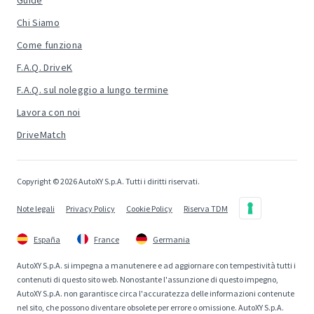
Guide
Chi Siamo
Come funziona
F.A.Q. DriveK
F.A.Q. sul noleggio a lungo termine
Lavora con noi
DriveMatch
Copyright © 2026 AutoXY S.p.A. Tutti i diritti riservati.
Note legali
Privacy Policy
Cookie Policy
Riserva TDM
España
France
Germania
AutoXY S.p.A. si impegna a manutenere e ad aggiornare con tempestività tutti i
contenuti di questo sito web. Nonostante l'assunzione di questo impegno,
AutoXY S.p.A. non garantisce circa l'accuratezza delle informazioni contenute
nel sito, che possono diventare obsolete per errore o omissione. AutoXY S.p.A.