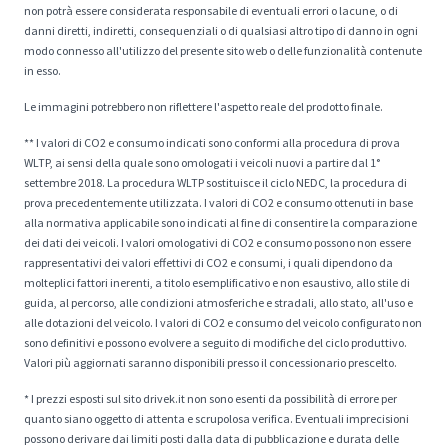
non potrà essere considerata responsabile di eventuali errori o lacune, o di
danni diretti, indiretti, consequenziali o di qualsiasi altro tipo di danno in ogni
modo connesso all'utilizzo del presente sito web o delle funzionalità contenute
in esso.
Le immagini potrebbero non riflettere l'aspetto reale del prodotto finale.
** I valori di CO2 e consumo indicati sono conformi alla procedura di prova
WLTP, ai sensi della quale sono omologati i veicoli nuovi a partire dal 1°
settembre 2018. La procedura WLTP sostituisce il ciclo NEDC, la procedura di
prova precedentemente utilizzata. I valori di CO2 e consumo ottenuti in base
alla normativa applicabile sono indicati al fine di consentire la comparazione
dei dati dei veicoli. I valori omologativi di CO2 e consumo possono non essere
rappresentativi dei valori effettivi di CO2 e consumi, i quali dipendono da
molteplici fattori inerenti, a titolo esemplificativo e non esaustivo, allo stile di
guida, al percorso, alle condizioni atmosferiche e stradali, allo stato, all'uso e
alle dotazioni del veicolo. I valori di CO2 e consumo del veicolo configurato non
sono definitivi e possono evolvere a seguito di modifiche del ciclo produttivo.
Valori più aggiornati saranno disponibili presso il concessionario prescelto.
* I prezzi esposti sul sito drivek.it non sono esenti da possibilità di errore per
quanto siano oggetto di attenta e scrupolosa verifica. Eventuali imprecisioni
possono derivare dai limiti posti dalla data di pubblicazione e durata delle