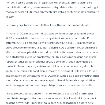
non potrà essere considerata responsabile di eventuali errori o lacune, o di
danni diretti, indiretti, consequenziali o di qualsiasi altro tipo di danno in ogni
modo connesso all'utilizzo del presente sito web o delle funzionalità contenute
in esso.
Le immagini potrebbero non riflettere l'aspetto reale del prodotto finale.
** I valori di CO2 e consumo indicati sono conformi alla procedura di prova
WLTP, ai sensi della quale sono omologati i veicoli nuovi a partire dal 1°
settembre 2018. La procedura WLTP sostituisce il ciclo NEDC, la procedura di
prova precedentemente utilizzata. I valori di CO2 e consumo ottenuti in base
alla normativa applicabile sono indicati al fine di consentire la comparazione
dei dati dei veicoli. I valori omologativi di CO2 e consumo possono non essere
rappresentativi dei valori effettivi di CO2 e consumi, i quali dipendono da
molteplici fattori inerenti, a titolo esemplificativo e non esaustivo, allo stile di
guida, al percorso, alle condizioni atmosferiche e stradali, allo stato, all'uso e
alle dotazioni del veicolo. I valori di CO2 e consumo del veicolo configurato non
sono definitivi e possono evolvere a seguito di modifiche del ciclo produttivo.
Valori più aggiornati saranno disponibili presso il concessionario prescelto.
* I prezzi esposti sul sito drivek.it non sono esenti da possibilità di errore per
quanto siano oggetto di attenta e scrupolosa verifica. Eventuali imprecisioni
possono derivare dai limiti posti dalla data di pubblicazione e durata delle