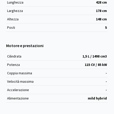
Lunghezza
428
cm
Larghezza
178
cm
Altezza
148
cm
Posti
5
Motore e prestazioni
Cilindrata
1,5 L / 1498 cm
3
Potenza
115 CV / 85 kW
Coppia massima
-
Velocità massima
-
Accelerazione
-
Alimentazione
mild hybrid