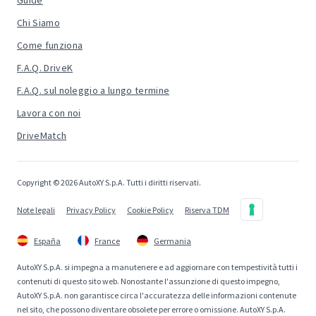
Guide
Chi Siamo
Come funziona
F.A.Q. DriveK
F.A.Q. sul noleggio a lungo termine
Lavora con noi
DriveMatch
Copyright © 2026 AutoXY S.p.A. Tutti i diritti riservati.
Note legali
Privacy Policy
Cookie Policy
Riserva TDM
España
France
Germania
AutoXY S.p.A. si impegna a manutenere e ad aggiornare con tempestività tutti i
contenuti di questo sito web. Nonostante l'assunzione di questo impegno,
AutoXY S.p.A. non garantisce circa l'accuratezza delle informazioni contenute
nel sito, che possono diventare obsolete per errore o omissione. AutoXY S.p.A.