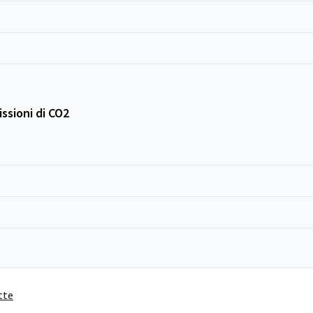
ssioni di CO2
tte