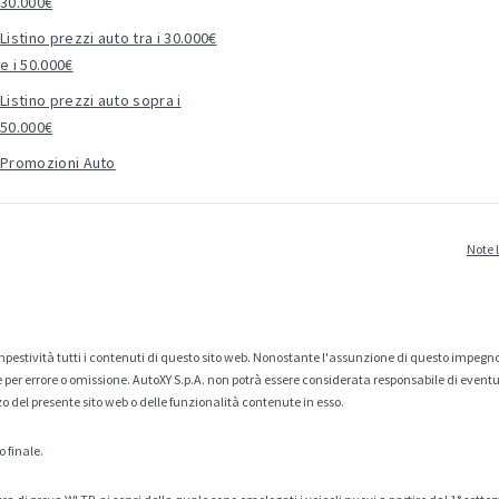
30.000€
Listino prezzi auto tra i 30.000€
e i 50.000€
Listino prezzi auto sopra i
50.000€
Promozioni Auto
Note 
estività tutti i contenuti di questo sito web. Nonostante l'assunzione di questo impegno
er errore o omissione. AutoXY S.p.A. non potrà essere considerata responsabile di eventuali
zo del presente sito web o delle funzionalità contenute in esso.
o finale.