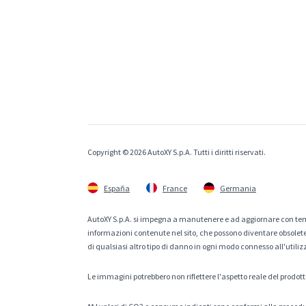
Copyright © 2026 AutoXY S.p.A. Tutti i diritti riservati.
España
France
Germania
AutoXY S.p.A. si impegna a manutenere e ad aggiornare con temp
informazioni contenute nel sito, che possono diventare obsolete p
di qualsiasi altro tipo di danno in ogni modo connesso all'utiliz
Le immagini potrebbero non riflettere l'aspetto reale del prodott