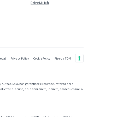
DriveMatch
legali
Privacy Policy
Cookie Policy
Riserva TDM
, AutoXY S.p.A. non garantisce circa l'accuratezza delle
 errori o lacune, o di danni diretti, indiretti, consequenziali o