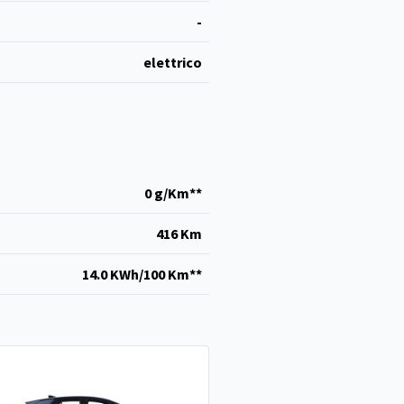
-
elettrico
0 g/Km**
416 Km
14.0 KWh/100 Km**