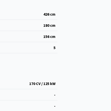
426
cm
180
cm
156
cm
5
170 CV / 125 kW
-
-