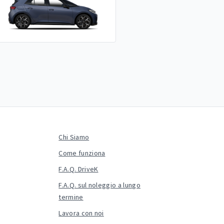
Chi Siamo
Come funziona
F.A.Q. DriveK
F.A.Q. sul noleggio a lungo
termine
Lavora con noi