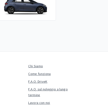
Chi Siamo
Come funziona
F.A.Q. DriveK
F.A.Q. sul noleggio a lungo
termine
Lavora con noi