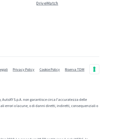
DriveMatch
legali
Privacy Policy
Cookie Policy
Riserva TDM
, AutoXY S.p.A. non garantisce circa l'accuratezza delle
 errori o lacune, o di danni diretti, indiretti, consequenziali o