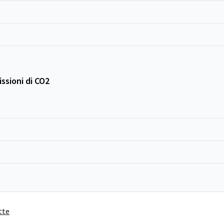
ssioni di CO2
tte