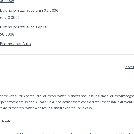
30.000€
Listino prezzi auto tra i 30.000€
e i 50.000€
Listino prezzi auto sopra i
50.000€
Promozioni Auto
Note 
estività tutti i contenuti di questo sito web. Nonostante l'assunzione di questo impegno
er errore o omissione. AutoXY S.p.A. non potrà essere considerata responsabile di eventuali
zo del presente sito web o delle funzionalità contenute in esso.
o finale.