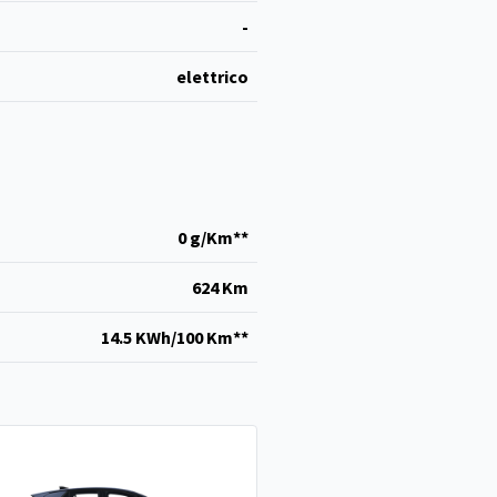
-
elettrico
0 g/Km**
624 Km
14.5 KWh/100 Km**