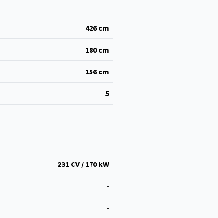
426
cm
180
cm
156
cm
5
231 CV / 170 kW
-
-