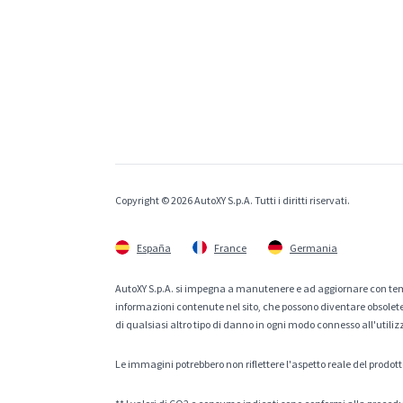
Copyright © 2026 AutoXY S.p.A. Tutti i diritti riservati.
España
France
Germania
AutoXY S.p.A. si impegna a manutenere e ad aggiornare con temp
informazioni contenute nel sito, che possono diventare obsolete p
di qualsiasi altro tipo di danno in ogni modo connesso all'utiliz
Le immagini potrebbero non riflettere l'aspetto reale del prodott