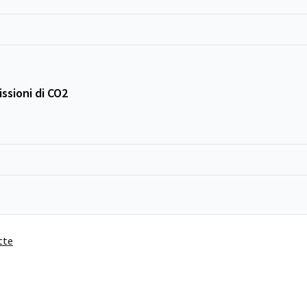
ssioni di CO2
tte