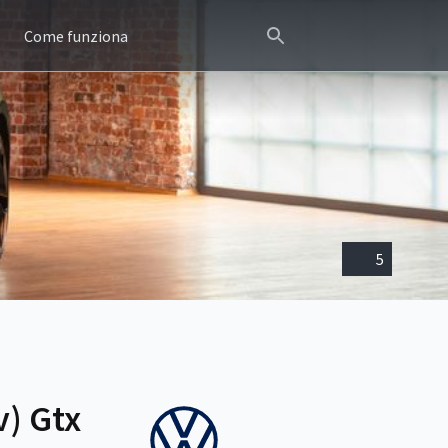
Come funziona
5
v) Gtx