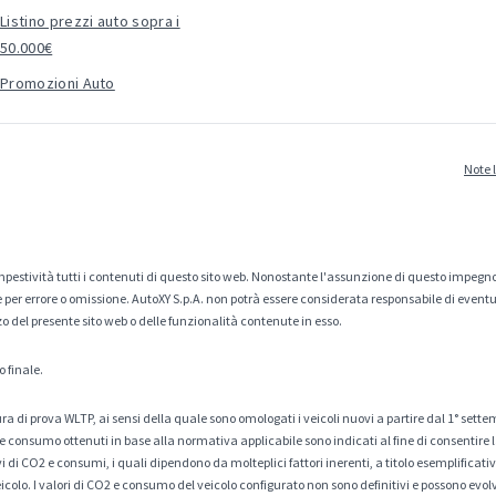
Listino prezzi auto sopra i
50.000€
Promozioni Auto
Note 
estività tutti i contenuti di questo sito web. Nonostante l'assunzione di questo impegno
er errore o omissione. AutoXY S.p.A. non potrà essere considerata responsabile di eventuali
zo del presente sito web o delle funzionalità contenute in esso.
o finale.
a di prova WLTP, ai sensi della quale sono omologati i veicoli nuovi a partire dal 1° sette
 consumo ottenuti in base alla normativa applicabile sono indicati al fine di consentire l
di CO2 e consumi, i quali dipendono da molteplici fattori inerenti, a titolo esemplificativo 
veicolo. I valori di CO2 e consumo del veicolo configurato non sono definitivi e possono evolv