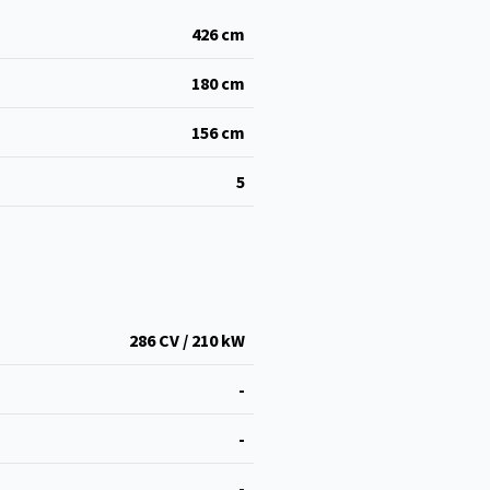
426
cm
180
cm
156
cm
5
286 CV / 210 kW
-
-
-