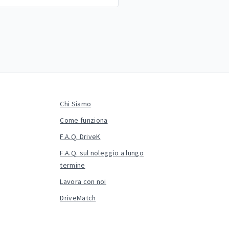
Chi Siamo
Come funziona
F.A.Q. DriveK
F.A.Q. sul noleggio a lungo
termine
Lavora con noi
DriveMatch