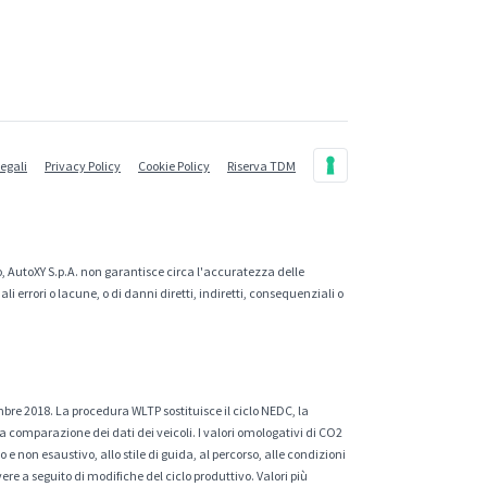
legali
Privacy Policy
Cookie Policy
Riserva TDM
, AutoXY S.p.A. non garantisce circa l'accuratezza delle
 errori o lacune, o di danni diretti, indiretti, consequenziali o
mbre 2018. La procedura WLTP sostituisce il ciclo NEDC, la
a comparazione dei dati dei veicoli. I valori omologativi di CO2
e non esaustivo, allo stile di guida, al percorso, alle condizioni
ere a seguito di modifiche del ciclo produttivo. Valori più