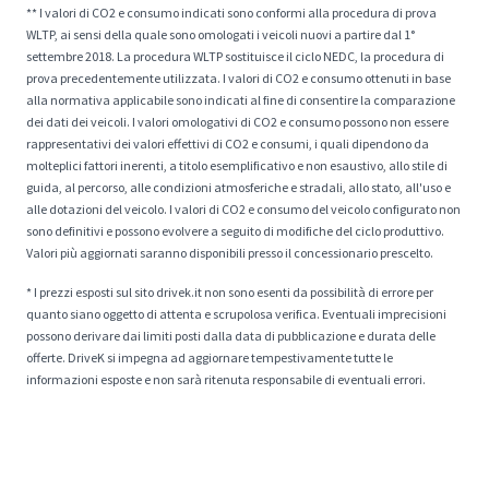
** I valori di CO2 e consumo indicati sono conformi alla procedura di prova
WLTP, ai sensi della quale sono omologati i veicoli nuovi a partire dal 1°
settembre 2018. La procedura WLTP sostituisce il ciclo NEDC, la procedura di
prova precedentemente utilizzata. I valori di CO2 e consumo ottenuti in base
alla normativa applicabile sono indicati al fine di consentire la comparazione
dei dati dei veicoli. I valori omologativi di CO2 e consumo possono non essere
rappresentativi dei valori effettivi di CO2 e consumi, i quali dipendono da
molteplici fattori inerenti, a titolo esemplificativo e non esaustivo, allo stile di
guida, al percorso, alle condizioni atmosferiche e stradali, allo stato, all'uso e
alle dotazioni del veicolo. I valori di CO2 e consumo del veicolo configurato non
sono definitivi e possono evolvere a seguito di modifiche del ciclo produttivo.
Valori più aggiornati saranno disponibili presso il concessionario prescelto.
* I prezzi esposti sul sito drivek.it non sono esenti da possibilità di errore per
quanto siano oggetto di attenta e scrupolosa verifica. Eventuali imprecisioni
possono derivare dai limiti posti dalla data di pubblicazione e durata delle
offerte. DriveK si impegna ad aggiornare tempestivamente tutte le
informazioni esposte e non sarà ritenuta responsabile di eventuali errori.