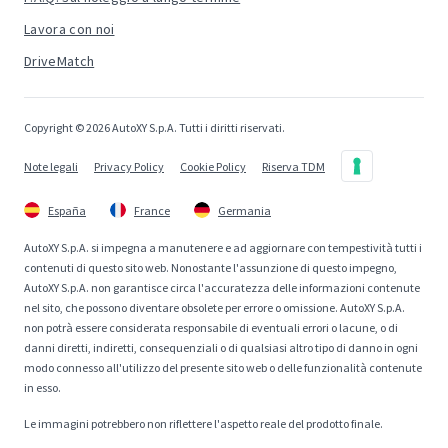
Lavora con noi
DriveMatch
Copyright © 2026 AutoXY S.p.A. Tutti i diritti riservati.
Note legali
Privacy Policy
Cookie Policy
Riserva TDM
España
France
Germania
AutoXY S.p.A. si impegna a manutenere e ad aggiornare con tempestività tutti i
contenuti di questo sito web. Nonostante l'assunzione di questo impegno,
AutoXY S.p.A. non garantisce circa l'accuratezza delle informazioni contenute
nel sito, che possono diventare obsolete per errore o omissione. AutoXY S.p.A.
non potrà essere considerata responsabile di eventuali errori o lacune, o di
danni diretti, indiretti, consequenziali o di qualsiasi altro tipo di danno in ogni
modo connesso all'utilizzo del presente sito web o delle funzionalità contenute
in esso.
Le immagini potrebbero non riflettere l'aspetto reale del prodotto finale.