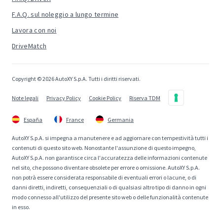
F.A.Q. sul noleggio a lungo termine
Lavora con noi
DriveMatch
Copyright © 2026 AutoXY S.p.A. Tutti i diritti riservati.
Note legali
Privacy Policy
Cookie Policy
Riserva TDM
España
France
Germania
AutoXY S.p.A. si impegna a manutenere e ad aggiornare con tempestività tutti i
contenuti di questo sito web. Nonostante l'assunzione di questo impegno,
AutoXY S.p.A. non garantisce circa l'accuratezza delle informazioni contenute
nel sito, che possono diventare obsolete per errore o omissione. AutoXY S.p.A.
non potrà essere considerata responsabile di eventuali errori o lacune, o di
danni diretti, indiretti, consequenziali o di qualsiasi altro tipo di danno in ogni
modo connesso all'utilizzo del presente sito web o delle funzionalità contenute
in esso.