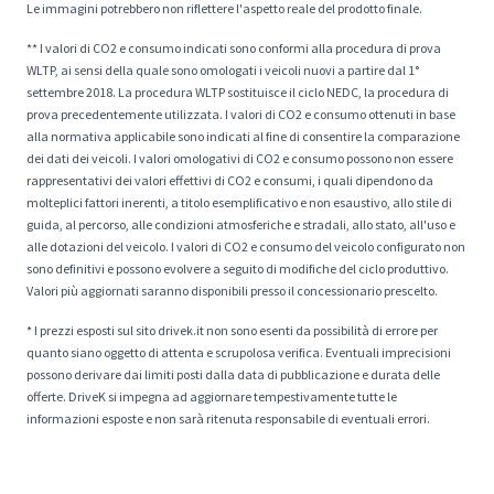
Le immagini potrebbero non riflettere l'aspetto reale del prodotto finale.
** I valori di CO2 e consumo indicati sono conformi alla procedura di prova
WLTP, ai sensi della quale sono omologati i veicoli nuovi a partire dal 1°
settembre 2018. La procedura WLTP sostituisce il ciclo NEDC, la procedura di
prova precedentemente utilizzata. I valori di CO2 e consumo ottenuti in base
alla normativa applicabile sono indicati al fine di consentire la comparazione
dei dati dei veicoli. I valori omologativi di CO2 e consumo possono non essere
rappresentativi dei valori effettivi di CO2 e consumi, i quali dipendono da
molteplici fattori inerenti, a titolo esemplificativo e non esaustivo, allo stile di
guida, al percorso, alle condizioni atmosferiche e stradali, allo stato, all'uso e
alle dotazioni del veicolo. I valori di CO2 e consumo del veicolo configurato non
sono definitivi e possono evolvere a seguito di modifiche del ciclo produttivo.
Valori più aggiornati saranno disponibili presso il concessionario prescelto.
* I prezzi esposti sul sito drivek.it non sono esenti da possibilità di errore per
quanto siano oggetto di attenta e scrupolosa verifica. Eventuali imprecisioni
possono derivare dai limiti posti dalla data di pubblicazione e durata delle
offerte. DriveK si impegna ad aggiornare tempestivamente tutte le
informazioni esposte e non sarà ritenuta responsabile di eventuali errori.