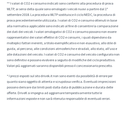
** I valori di CO2 e consumo indicati sono conformi alla procedura di prova
WLTP, ai sensi della quale sono omologati i veicoli nuovi a partire dal 1°
settembre 2018. La procedura WLTP sostituisce il ciclo NEDC, la procedura di
prova precedentemente utilizzata. I valori di CO2 e consumo ottenuti in base
alla normativa applicabile sono indicati al fine di consentire la comparazione
dei dati dei veicoli. I valori omologativi di CO2 e consumo possono non essere
rappresentativi dei valori effettivi di CO2 e consumi, i quali dipendono da
molteplici fattori inerenti, a titolo esemplificativo e non esaustivo, allo stile di
guida, al percorso, alle condizioni atmosferiche e stradali, allo stato, all'uso e
alle dotazioni del veicolo. I valori di CO2 e consumo del veicolo configurato non
sono definitivi e possono evolvere a seguito di modifiche del ciclo produttivo.
Valori più aggiornati saranno disponibili presso il concessionario prescelto.
* I prezzi esposti sul sito drivek.it non sono esenti da possibilità di errore per
quanto siano oggetto di attenta e scrupolosa verifica. Eventuali imprecisioni
possono derivare dai limiti posti dalla data di pubblicazione e durata delle
offerte. DriveK si impegna ad aggiornare tempestivamente tutte le
informazioni esposte e non sarà ritenuta responsabile di eventuali errori.