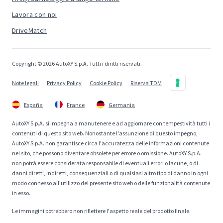
Lavora con noi
DriveMatch
Copyright © 2026 AutoXY S.p.A. Tutti i diritti riservati.
Note legali
Privacy Policy
Cookie Policy
Riserva TDM
España
France
Germania
AutoXY S.p.A. si impegna a manutenere e ad aggiornare con tempestività tutti i
contenuti di questo sito web. Nonostante l'assunzione di questo impegno,
AutoXY S.p.A. non garantisce circa l'accuratezza delle informazioni contenute
nel sito, che possono diventare obsolete per errore o omissione. AutoXY S.p.A.
non potrà essere considerata responsabile di eventuali errori o lacune, o di
danni diretti, indiretti, consequenziali o di qualsiasi altro tipo di danno in ogni
modo connesso all'utilizzo del presente sito web o delle funzionalità contenute
in esso.
Le immagini potrebbero non riflettere l'aspetto reale del prodotto finale.