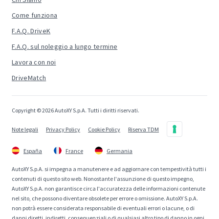
Come funziona
F.A.Q. DriveK
F.A.Q. sul noleggio a lungo termine
Lavora con noi
DriveMatch
Copyright © 2026 AutoXY S.p.A. Tutti i diritti riservati.
Note legali
Privacy Policy
Cookie Policy
Riserva TDM
España
France
Germania
AutoXY S.p.A. si impegna a manutenere e ad aggiornare con tempestività tutti i
contenuti di questo sito web. Nonostante l'assunzione di questo impegno,
AutoXY S.p.A. non garantisce circa l'accuratezza delle informazioni contenute
nel sito, che possono diventare obsolete per errore o omissione. AutoXY S.p.A.
non potrà essere considerata responsabile di eventuali errori o lacune, o di
danni diretti, indiretti, consequenziali o di qualsiasi altro tipo di danno in ogni