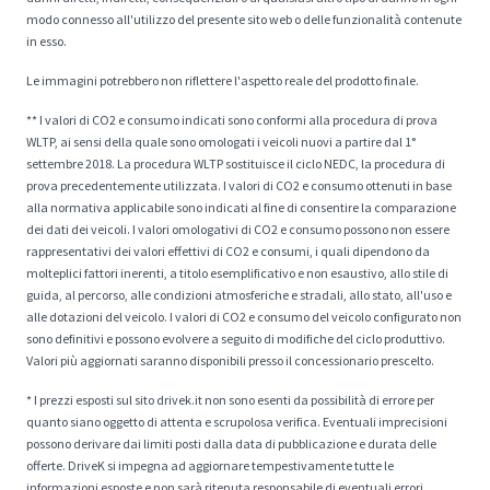
modo connesso all'utilizzo del presente sito web o delle funzionalità contenute
in esso.
Le immagini potrebbero non riflettere l'aspetto reale del prodotto finale.
** I valori di CO2 e consumo indicati sono conformi alla procedura di prova
WLTP, ai sensi della quale sono omologati i veicoli nuovi a partire dal 1°
settembre 2018. La procedura WLTP sostituisce il ciclo NEDC, la procedura di
prova precedentemente utilizzata. I valori di CO2 e consumo ottenuti in base
alla normativa applicabile sono indicati al fine di consentire la comparazione
dei dati dei veicoli. I valori omologativi di CO2 e consumo possono non essere
rappresentativi dei valori effettivi di CO2 e consumi, i quali dipendono da
molteplici fattori inerenti, a titolo esemplificativo e non esaustivo, allo stile di
guida, al percorso, alle condizioni atmosferiche e stradali, allo stato, all'uso e
alle dotazioni del veicolo. I valori di CO2 e consumo del veicolo configurato non
sono definitivi e possono evolvere a seguito di modifiche del ciclo produttivo.
Valori più aggiornati saranno disponibili presso il concessionario prescelto.
* I prezzi esposti sul sito drivek.it non sono esenti da possibilità di errore per
quanto siano oggetto di attenta e scrupolosa verifica. Eventuali imprecisioni
possono derivare dai limiti posti dalla data di pubblicazione e durata delle
offerte. DriveK si impegna ad aggiornare tempestivamente tutte le
informazioni esposte e non sarà ritenuta responsabile di eventuali errori.