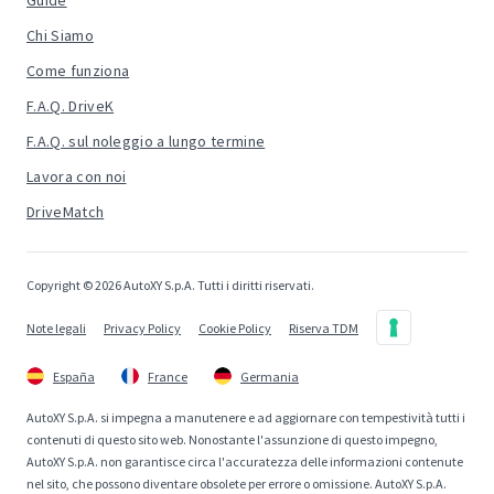
Guide
Chi Siamo
Come funziona
F.A.Q. DriveK
F.A.Q. sul noleggio a lungo termine
Lavora con noi
DriveMatch
Copyright © 2026 AutoXY S.p.A. Tutti i diritti riservati.
Note legali
Privacy Policy
Cookie Policy
Riserva TDM
España
France
Germania
AutoXY S.p.A. si impegna a manutenere e ad aggiornare con tempestività tutti i
contenuti di questo sito web. Nonostante l'assunzione di questo impegno,
AutoXY S.p.A. non garantisce circa l'accuratezza delle informazioni contenute
nel sito, che possono diventare obsolete per errore o omissione. AutoXY S.p.A.