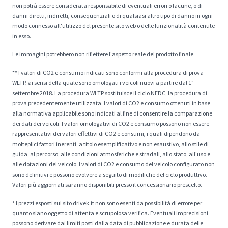
non potrà essere considerata responsabile di eventuali errori o lacune, o di
danni diretti, indiretti, consequenziali o di qualsiasi altro tipo di danno in ogni
modo connesso all'utilizzo del presente sito web o delle funzionalità contenute
in esso.
Le immagini potrebbero non riflettere l'aspetto reale del prodotto finale.
** I valori di CO2 e consumo indicati sono conformi alla procedura di prova
WLTP, ai sensi della quale sono omologati i veicoli nuovi a partire dal 1°
settembre 2018. La procedura WLTP sostituisce il ciclo NEDC, la procedura di
prova precedentemente utilizzata. I valori di CO2 e consumo ottenuti in base
alla normativa applicabile sono indicati al fine di consentire la comparazione
dei dati dei veicoli. I valori omologativi di CO2 e consumo possono non essere
rappresentativi dei valori effettivi di CO2 e consumi, i quali dipendono da
molteplici fattori inerenti, a titolo esemplificativo e non esaustivo, allo stile di
guida, al percorso, alle condizioni atmosferiche e stradali, allo stato, all'uso e
alle dotazioni del veicolo. I valori di CO2 e consumo del veicolo configurato non
sono definitivi e possono evolvere a seguito di modifiche del ciclo produttivo.
Valori più aggiornati saranno disponibili presso il concessionario prescelto.
* I prezzi esposti sul sito drivek.it non sono esenti da possibilità di errore per
quanto siano oggetto di attenta e scrupolosa verifica. Eventuali imprecisioni
possono derivare dai limiti posti dalla data di pubblicazione e durata delle