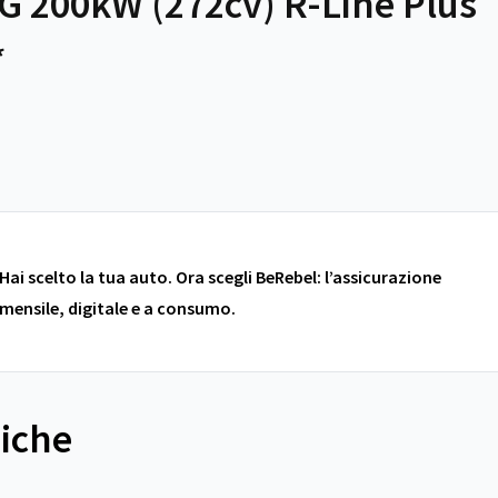
G 200kW (272cv) R-Line Plus
*
Hai scelto la tua auto. Ora scegli BeRebel: l’assicurazione
mensile, digitale e a consumo.
niche