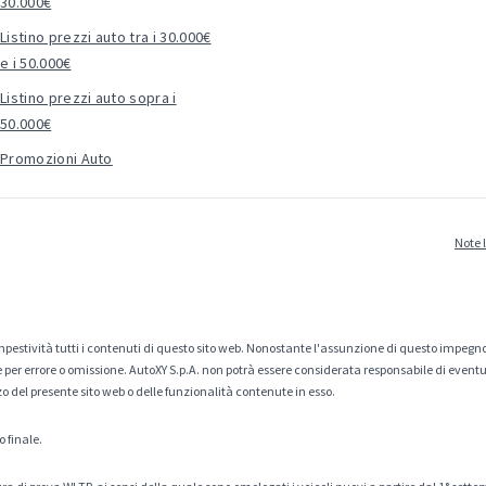
30.000€
Listino prezzi auto tra i 30.000€
e i 50.000€
Listino prezzi auto sopra i
50.000€
Promozioni Auto
Note 
estività tutti i contenuti di questo sito web. Nonostante l'assunzione di questo impegno
er errore o omissione. AutoXY S.p.A. non potrà essere considerata responsabile di eventuali
zo del presente sito web o delle funzionalità contenute in esso.
o finale.