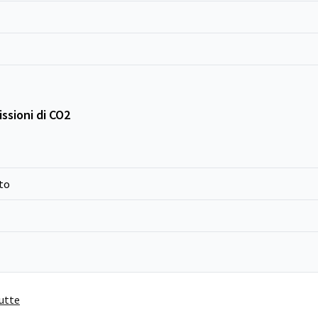
ssioni di CO2
to
tutte