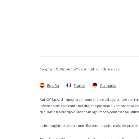
Copyright © 2026 AutoXY S.p.A. Tutti i diritti riservati.
España
France
Germania
AutoXY S.p.A. si impegna a manutenere e ad aggiornare con temp
informazioni contenute nel sito, che possono diventare obsolete p
di qualsiasi altro tipo di danno in ogni modo connesso all'utiliz
Le immagini potrebbero non riflettere l'aspetto reale del prodott