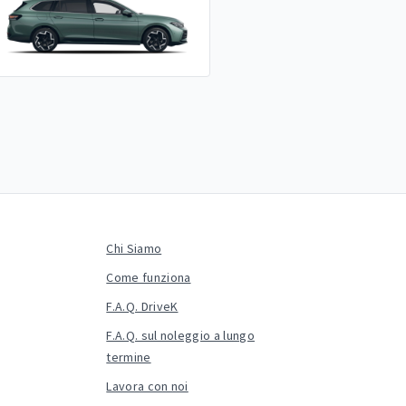
Chi Siamo
Come funziona
F.A.Q. DriveK
F.A.Q. sul noleggio a lungo
termine
Lavora con noi