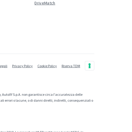
DriveMatch
legali
Privacy Policy
Cookie Policy
Riserva TDM
, AutoXY S.p.A. non garantisce circa l'accuratezza delle
 errori o lacune, o di danni diretti, indiretti, consequenziali o