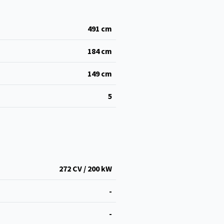
491
cm
184
cm
149
cm
5
272 CV / 200 kW
-
-