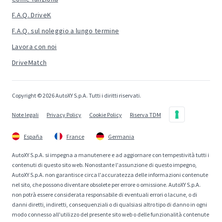
F.A.Q. DriveK
F.A.Q. sul noleggio a lungo termine
Lavora con noi
DriveMatch
Copyright © 2026 AutoXY S.p.A. Tutti i diritti riservati.
Note legali
Privacy Policy
Cookie Policy
Riserva TDM
España
France
Germania
AutoXY S.p.A. si impegna a manutenere e ad aggiornare con tempestività tutti i
contenuti di questo sito web. Nonostante l'assunzione di questo impegno,
AutoXY S.p.A. non garantisce circa l'accuratezza delle informazioni contenute
nel sito, che possono diventare obsolete per errore o omissione. AutoXY S.p.A.
non potrà essere considerata responsabile di eventuali errori o lacune, o di
danni diretti, indiretti, consequenziali o di qualsiasi altro tipo di danno in ogni
modo connesso all'utilizzo del presente sito web o delle funzionalità contenute