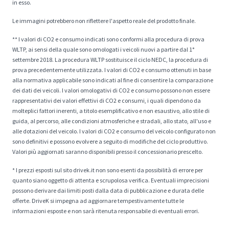
in esso.
Le immagini potrebbero non riflettere l'aspetto reale del prodotto finale.
** I valori di CO2 e consumo indicati sono conformi alla procedura di prova
WLTP, ai sensi della quale sono omologati i veicoli nuovi a partire dal 1°
settembre 2018. La procedura WLTP sostituisce il ciclo NEDC, la procedura di
prova precedentemente utilizzata. I valori di CO2 e consumo ottenuti in base
alla normativa applicabile sono indicati al fine di consentire la comparazione
dei dati dei veicoli. I valori omologativi di CO2 e consumo possono non essere
rappresentativi dei valori effettivi di CO2 e consumi, i quali dipendono da
molteplici fattori inerenti, a titolo esemplificativo e non esaustivo, allo stile di
guida, al percorso, alle condizioni atmosferiche e stradali, allo stato, all'uso e
alle dotazioni del veicolo. I valori di CO2 e consumo del veicolo configurato non
sono definitivi e possono evolvere a seguito di modifiche del ciclo produttivo.
Valori più aggiornati saranno disponibili presso il concessionario prescelto.
* I prezzi esposti sul sito drivek.it non sono esenti da possibilità di errore per
quanto siano oggetto di attenta e scrupolosa verifica. Eventuali imprecisioni
possono derivare dai limiti posti dalla data di pubblicazione e durata delle
offerte. DriveK si impegna ad aggiornare tempestivamente tutte le
informazioni esposte e non sarà ritenuta responsabile di eventuali errori.