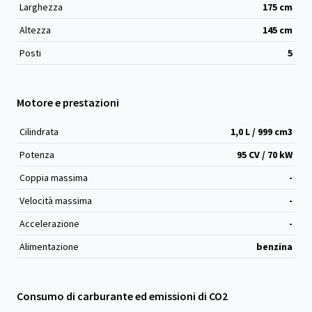
Larghezza
175
cm
Altezza
145
cm
Posti
5
Motore e prestazioni
Cilindrata
1,0 L / 999 cm
3
Potenza
95 CV / 70 kW
Coppia massima
-
Velocità massima
-
Accelerazione
-
Alimentazione
benzina
Consumo di carburante ed emissioni di CO2