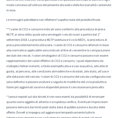
modo connesso all'utilizzo del presente sito web o delle funzionalità contenute
in esso.
Le immagini potrebbero non riflettere l'aspetto reale del prodotto finale.
** I valori di CO2 e consumo indicati sono conformi alla procedura di prova
WLTP, ai sensi della quale sono omologati i veicoli nuovi a partire dal 1°
settembre 2018. La procedura WLTP sostituisce il ciclo NEDC, la procedura di
prova precedentemente utilizzata. I valori di CO2 e consumo ottenuti in base
alla normativa applicabile sono indicati al fine di consentire la comparazione
dei dati dei veicoli. I valori omologativi di CO2 e consumo possono non essere
rappresentativi dei valori effettivi di CO2 e consumi, i quali dipendono da
molteplici fattori inerenti, a titolo esemplificativo e non esaustivo, allo stile di
guida, al percorso, alle condizioni atmosferiche e stradali, allo stato, all'uso e
alle dotazioni del veicolo. I valori di CO2 e consumo del veicolo configurato non
sono definitivi e possono evolvere a seguito di modifiche del ciclo produttivo.
Valori più aggiornati saranno disponibili presso il concessionario prescelto.
* I prezzi esposti sul sito drivek.it non sono esenti da possibilità di errore per
quanto siano oggetto di attenta e scrupolosa verifica. Eventuali imprecisioni
possono derivare dai limiti posti dalla data di pubblicazione e durata delle
offerte. DriveK si impegna ad aggiornare tempestivamente tutte le
informazioni esposte e non sarà ritenuta responsabile di eventuali errori.