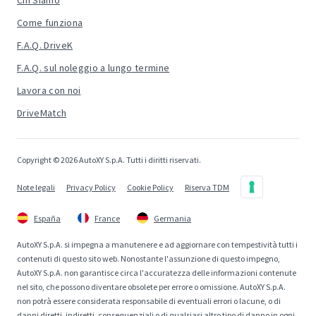
Chi Siamo
Come funziona
F.A.Q. DriveK
F.A.Q. sul noleggio a lungo termine
Lavora con noi
DriveMatch
Copyright © 2026 AutoXY S.p.A. Tutti i diritti riservati.
Note legali
Privacy Policy
Cookie Policy
Riserva TDM
España
France
Germania
AutoXY S.p.A. si impegna a manutenere e ad aggiornare con tempestività tutti i
contenuti di questo sito web. Nonostante l'assunzione di questo impegno,
AutoXY S.p.A. non garantisce circa l'accuratezza delle informazioni contenute
nel sito, che possono diventare obsolete per errore o omissione. AutoXY S.p.A.
non potrà essere considerata responsabile di eventuali errori o lacune, o di
danni diretti, indiretti, consequenziali o di qualsiasi altro tipo di danno in ogni