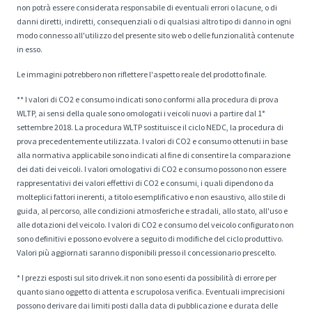
non potrà essere considerata responsabile di eventuali errori o lacune, o di
danni diretti, indiretti, consequenziali o di qualsiasi altro tipo di danno in ogni
modo connesso all'utilizzo del presente sito web o delle funzionalità contenute
in esso.
Le immagini potrebbero non riflettere l'aspetto reale del prodotto finale.
** I valori di CO2 e consumo indicati sono conformi alla procedura di prova
WLTP, ai sensi della quale sono omologati i veicoli nuovi a partire dal 1°
settembre 2018. La procedura WLTP sostituisce il ciclo NEDC, la procedura di
prova precedentemente utilizzata. I valori di CO2 e consumo ottenuti in base
alla normativa applicabile sono indicati al fine di consentire la comparazione
dei dati dei veicoli. I valori omologativi di CO2 e consumo possono non essere
rappresentativi dei valori effettivi di CO2 e consumi, i quali dipendono da
molteplici fattori inerenti, a titolo esemplificativo e non esaustivo, allo stile di
guida, al percorso, alle condizioni atmosferiche e stradali, allo stato, all'uso e
alle dotazioni del veicolo. I valori di CO2 e consumo del veicolo configurato non
sono definitivi e possono evolvere a seguito di modifiche del ciclo produttivo.
Valori più aggiornati saranno disponibili presso il concessionario prescelto.
* I prezzi esposti sul sito drivek.it non sono esenti da possibilità di errore per
quanto siano oggetto di attenta e scrupolosa verifica. Eventuali imprecisioni
possono derivare dai limiti posti dalla data di pubblicazione e durata delle