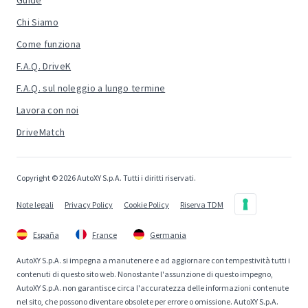
Guide
Chi Siamo
Come funziona
F.A.Q. DriveK
F.A.Q. sul noleggio a lungo termine
Lavora con noi
DriveMatch
Copyright © 2026 AutoXY S.p.A. Tutti i diritti riservati.
Note legali
Privacy Policy
Cookie Policy
Riserva TDM
España
France
Germania
AutoXY S.p.A. si impegna a manutenere e ad aggiornare con tempestività tutti i
contenuti di questo sito web. Nonostante l'assunzione di questo impegno,
AutoXY S.p.A. non garantisce circa l'accuratezza delle informazioni contenute
nel sito, che possono diventare obsolete per errore o omissione. AutoXY S.p.A.