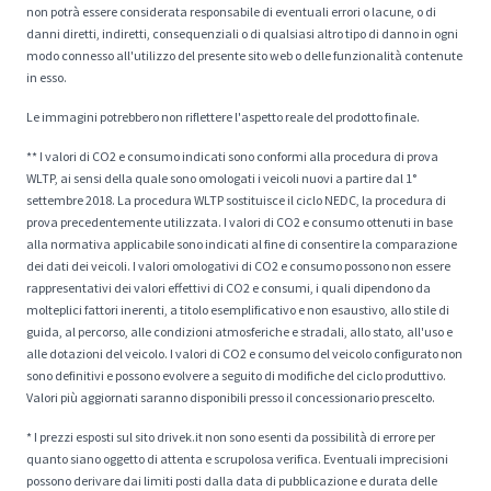
non potrà essere considerata responsabile di eventuali errori o lacune, o di
danni diretti, indiretti, consequenziali o di qualsiasi altro tipo di danno in ogni
modo connesso all'utilizzo del presente sito web o delle funzionalità contenute
in esso.
Le immagini potrebbero non riflettere l'aspetto reale del prodotto finale.
** I valori di CO2 e consumo indicati sono conformi alla procedura di prova
WLTP, ai sensi della quale sono omologati i veicoli nuovi a partire dal 1°
settembre 2018. La procedura WLTP sostituisce il ciclo NEDC, la procedura di
prova precedentemente utilizzata. I valori di CO2 e consumo ottenuti in base
alla normativa applicabile sono indicati al fine di consentire la comparazione
dei dati dei veicoli. I valori omologativi di CO2 e consumo possono non essere
rappresentativi dei valori effettivi di CO2 e consumi, i quali dipendono da
molteplici fattori inerenti, a titolo esemplificativo e non esaustivo, allo stile di
guida, al percorso, alle condizioni atmosferiche e stradali, allo stato, all'uso e
alle dotazioni del veicolo. I valori di CO2 e consumo del veicolo configurato non
sono definitivi e possono evolvere a seguito di modifiche del ciclo produttivo.
Valori più aggiornati saranno disponibili presso il concessionario prescelto.
* I prezzi esposti sul sito drivek.it non sono esenti da possibilità di errore per
quanto siano oggetto di attenta e scrupolosa verifica. Eventuali imprecisioni
possono derivare dai limiti posti dalla data di pubblicazione e durata delle