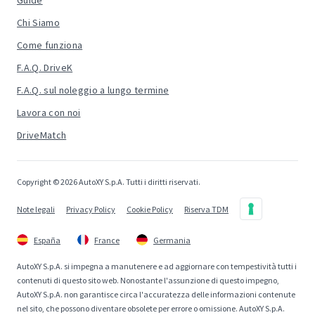
Guide
Chi Siamo
Come funziona
F.A.Q. DriveK
F.A.Q. sul noleggio a lungo termine
Lavora con noi
DriveMatch
Copyright © 2026 AutoXY S.p.A. Tutti i diritti riservati.
Note legali
Privacy Policy
Cookie Policy
Riserva TDM
España
France
Germania
AutoXY S.p.A. si impegna a manutenere e ad aggiornare con tempestività tutti i
contenuti di questo sito web. Nonostante l'assunzione di questo impegno,
AutoXY S.p.A. non garantisce circa l'accuratezza delle informazioni contenute
nel sito, che possono diventare obsolete per errore o omissione. AutoXY S.p.A.