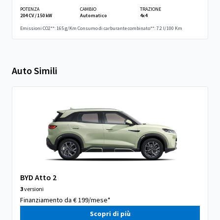
POTENZA
CAMBIO
TRAZIONE
204 CV / 150 kW
Automatico
4x4
Emissioni CO2**: 165 g/Km
Consumo di carburante combinato**: 7.2 l/100 Km
Auto Simili
BYD Atto 2
3
versioni
Finanziamento da € 199/mese*
Scopri di più