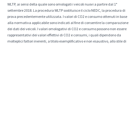
WLTP, ai sensi della quale sono omologati i veicoli nuovi a partire dal 1°
settembre 2018. La procedura WLTP sostituisce il ciclo NEDC, la procedura di
prova precedentemente utilizzata. I valori di CO2 e consumo ottenuti in base
alla normativa applicabile sono indicati al fine di consentire la comparazione
dei dati dei veicoli. I valori omologativi di CO2 e consumo possono non essere
rappresentativi dei valori effettivi di CO2 e consumi, i quali dipendono da
molteplici fattori inerenti, a titolo esemplificativo e non esaustivo, allo stile di
guida, al percorso, alle condizioni atmosferiche e stradali, allo stato, all'uso e
alle dotazioni del veicolo. I valori di CO2 e consumo del veicolo configurato non
sono definitivi e possono evolvere a seguito di modifiche del ciclo produttivo.
Valori più aggiornati saranno disponibili presso il concessionario prescelto.
* I prezzi esposti sul sito drivek.it non sono esenti da possibilità di errore per
quanto siano oggetto di attenta e scrupolosa verifica. Eventuali imprecisioni
possono derivare dai limiti posti dalla data di pubblicazione e durata delle
offerte. DriveK si impegna ad aggiornare tempestivamente tutte le
informazioni esposte e non sarà ritenuta responsabile di eventuali errori.