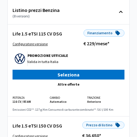
Listino prezzi Benzina
(8 versioni)
Life 1.5 eTSI 115 CV DSG
Finanziamento
€ 229/mese*
Configuratore versione
PROMOZIONE UFFICIALE
Valida in
tutta Italia
Seleziona
Altre offerte
POTENZA
CAMBIO
TRAZIONE
116 CV / 85 kW
Automatico
Anteriore
Emissioni CO2**: 127 g/Km
Consumo di carburante combinato**: 5.6 l/100 Km
Life 1.5 eTSI 150 CV DSG
Prezzo di listino
€ 36.650*
Configuratore versione