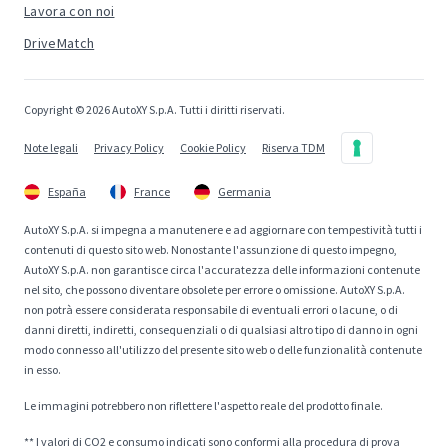
Lavora con noi
DriveMatch
Copyright © 2026 AutoXY S.p.A. Tutti i diritti riservati.
Note legali
Privacy Policy
Cookie Policy
Riserva TDM
España
France
Germania
AutoXY S.p.A. si impegna a manutenere e ad aggiornare con tempestività tutti i
contenuti di questo sito web. Nonostante l'assunzione di questo impegno,
AutoXY S.p.A. non garantisce circa l'accuratezza delle informazioni contenute
nel sito, che possono diventare obsolete per errore o omissione. AutoXY S.p.A.
non potrà essere considerata responsabile di eventuali errori o lacune, o di
danni diretti, indiretti, consequenziali o di qualsiasi altro tipo di danno in ogni
modo connesso all'utilizzo del presente sito web o delle funzionalità contenute
in esso.
Le immagini potrebbero non riflettere l'aspetto reale del prodotto finale.
** I valori di CO2 e consumo indicati sono conformi alla procedura di prova