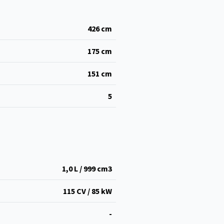
426
cm
175
cm
151
cm
5
1,0 L / 999 cm
3
115 CV / 85 kW
-