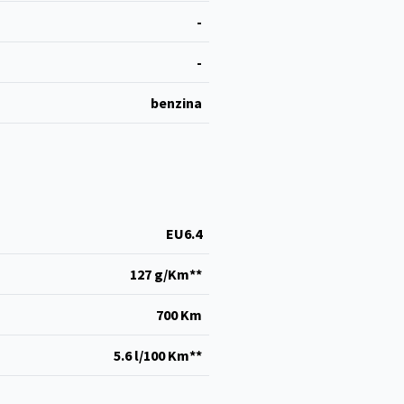
-
-
benzina
EU6.4
127 g/Km**
700 Km
5.6 l/100 Km**