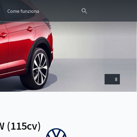
Come funziona
8
W (115cv)