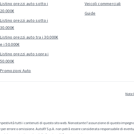
Listino prezzi auto sotto i
Veicoli commerciali
20.000€
Guide
Listino prezzi auto sotto i
30.000€
Listino prezzi auto tra i 30.000€
e i 50.000€
Listino prezzi auto sopra i
50.000€
Promozioni Auto
Note 
estività tutti i contenuti di questo sito web. Nonostante l'assunzione di questo impegno
er errore o omissione. AutoXY S.p.A. non potrà essere considerata responsabile di eventuali