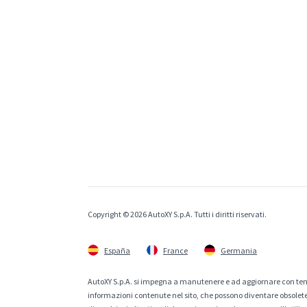
Copyright © 2026 AutoXY S.p.A. Tutti i diritti riservati.
España
France
Germania
AutoXY S.p.A. si impegna a manutenere e ad aggiornare con temp
informazioni contenute nel sito, che possono diventare obsolete p