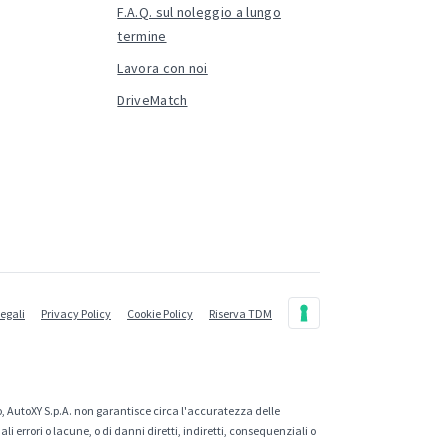
F.A.Q. sul noleggio a lungo
termine
Lavora con noi
DriveMatch
legali
Privacy Policy
Cookie Policy
Riserva TDM
, AutoXY S.p.A. non garantisce circa l'accuratezza delle
 errori o lacune, o di danni diretti, indiretti, consequenziali o