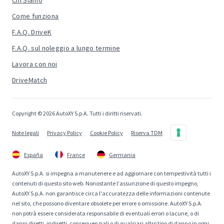
Chi Siamo
Come funziona
F.A.Q. DriveK
F.A.Q. sul noleggio a lungo termine
Lavora con noi
DriveMatch
Copyright © 2026 AutoXY S.p.A. Tutti i diritti riservati.
Note legali
Privacy Policy
Cookie Policy
Riserva TDM
España
France
Germania
AutoXY S.p.A. si impegna a manutenere e ad aggiornare con tempestività tutti i
contenuti di questo sito web. Nonostante l'assunzione di questo impegno,
AutoXY S.p.A. non garantisce circa l'accuratezza delle informazioni contenute
nel sito, che possono diventare obsolete per errore o omissione. AutoXY S.p.A.
non potrà essere considerata responsabile di eventuali errori o lacune, o di
danni diretti, indiretti, consequenziali o di qualsiasi altro tipo di danno in ogni