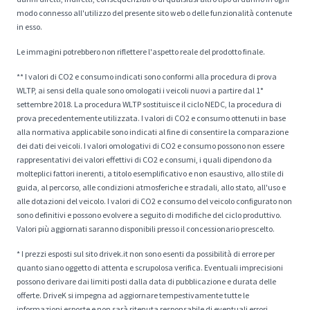
modo connesso all'utilizzo del presente sito web o delle funzionalità contenute
in esso.
Le immagini potrebbero non riflettere l'aspetto reale del prodotto finale.
** I valori di CO2 e consumo indicati sono conformi alla procedura di prova
WLTP, ai sensi della quale sono omologati i veicoli nuovi a partire dal 1°
settembre 2018. La procedura WLTP sostituisce il ciclo NEDC, la procedura di
prova precedentemente utilizzata. I valori di CO2 e consumo ottenuti in base
alla normativa applicabile sono indicati al fine di consentire la comparazione
dei dati dei veicoli. I valori omologativi di CO2 e consumo possono non essere
rappresentativi dei valori effettivi di CO2 e consumi, i quali dipendono da
molteplici fattori inerenti, a titolo esemplificativo e non esaustivo, allo stile di
guida, al percorso, alle condizioni atmosferiche e stradali, allo stato, all'uso e
alle dotazioni del veicolo. I valori di CO2 e consumo del veicolo configurato non
sono definitivi e possono evolvere a seguito di modifiche del ciclo produttivo.
Valori più aggiornati saranno disponibili presso il concessionario prescelto.
* I prezzi esposti sul sito drivek.it non sono esenti da possibilità di errore per
quanto siano oggetto di attenta e scrupolosa verifica. Eventuali imprecisioni
possono derivare dai limiti posti dalla data di pubblicazione e durata delle
offerte. DriveK si impegna ad aggiornare tempestivamente tutte le
informazioni esposte e non sarà ritenuta responsabile di eventuali errori.