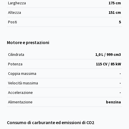
Larghezza
175
cm
Altezza
151
cm
Posti
5
Motore e prestazioni
Cilindrata
1,0 L / 999 cm
3
Potenza
115 CV / 85 kW
Coppia massima
-
Velocità massima
-
Accelerazione
-
Alimentazione
benzina
Consumo di carburante ed emissioni di CO2