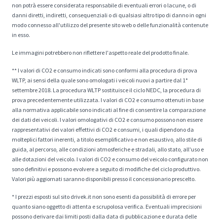
non potrà essere considerata responsabile di eventuali errori o lacune, o di
danni diretti, indiretti, consequenziali o di qualsiasi altro tipo di danno in ogni
modo connesso all'utilizzo del presente sito web o delle funzionalità contenute
in esso.
Le immagini potrebbero non riflettere l'aspetto reale del prodotto finale.
** I valori di CO2 e consumo indicati sono conformi alla procedura di prova
WLTP, ai sensi della quale sono omologati i veicoli nuovi a partire dal 1°
settembre 2018. La procedura WLTP sostituisce il ciclo NEDC, la procedura di
prova precedentemente utilizzata. I valori di CO2 e consumo ottenuti in base
alla normativa applicabile sono indicati al fine di consentire la comparazione
dei dati dei veicoli. I valori omologativi di CO2 e consumo possono non essere
rappresentativi dei valori effettivi di CO2 e consumi, i quali dipendono da
molteplici fattori inerenti, a titolo esemplificativo e non esaustivo, allo stile di
guida, al percorso, alle condizioni atmosferiche e stradali, allo stato, all'uso e
alle dotazioni del veicolo. I valori di CO2 e consumo del veicolo configurato non
sono definitivi e possono evolvere a seguito di modifiche del ciclo produttivo.
Valori più aggiornati saranno disponibili presso il concessionario prescelto.
* I prezzi esposti sul sito drivek.it non sono esenti da possibilità di errore per
quanto siano oggetto di attenta e scrupolosa verifica. Eventuali imprecisioni
possono derivare dai limiti posti dalla data di pubblicazione e durata delle