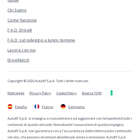
Guide
Chi Siamo
Come funziona
F.A.Q. DriveK
F.A.Q. sul noleggio a lungo termine
Lavora con noi
DriveMatch
Copyright © 2026 AutoXY S.p.A. Tutti i diritti riservati.
Note legali
Privacy Policy
Cookie Policy
Riserva TDM
España
France
Germania
AutoXY S.p.A. si impegna a manutenere e ad aggiornare con tempestività tutti i
contenuti di questo sito web. Nonostante l'assunzione di questo impegno,
AutoXY S.p.A. non garantisce circa l'accuratezza delle informazioni contenute
nel sito, che possono diventare obsolete per errore o omissione. AutoXY S.p.A.