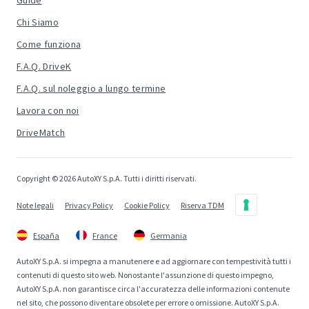
Guide
Chi Siamo
Come funziona
F.A.Q. DriveK
F.A.Q. sul noleggio a lungo termine
Lavora con noi
DriveMatch
Copyright © 2026 AutoXY S.p.A. Tutti i diritti riservati.
Note legali
Privacy Policy
Cookie Policy
Riserva TDM
España
France
Germania
AutoXY S.p.A. si impegna a manutenere e ad aggiornare con tempestività tutti i
contenuti di questo sito web. Nonostante l'assunzione di questo impegno,
AutoXY S.p.A. non garantisce circa l'accuratezza delle informazioni contenute
nel sito, che possono diventare obsolete per errore o omissione. AutoXY S.p.A.