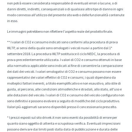
non potrà essere considerata responsabile di eventuali errori o lacune, o di
danni diretti, indiretti, consequenziali o di qualsiasi altro tipo di danno in ogni
modo connesso all'utilizzo del presente sito web o delle funzionalità contenute
in esso.
Le immagini potrebbero non riflettere l'aspetto reale del prodotto finale.
** I valori di CO2 e consumo indicati sono conformi alla procedura di prova
WLTP, ai sensi della quale sono omologati i veicoli nuovi a partire dal 1°
settembre 2018. La procedura WLTP sostituisce il ciclo NEDC, la procedura di
prova precedentemente utilizzata. I valori di CO2 e consumo ottenuti in base
alla normativa applicabile sono indicati al fine di consentire la comparazione
dei dati dei veicoli. I valori omologativi di CO2 e consumo possono non essere
rappresentativi dei valori effettivi di CO2 e consumi, i quali dipendono da
molteplici fattori inerenti, a titolo esemplificativo e non esaustivo, allo stile di
guida, al percorso, alle condizioni atmosferiche e stradali, allo stato, all'uso e
alle dotazioni del veicolo. I valori di CO2 e consumo del veicolo configurato non
sono definitivi e possono evolvere a seguito di modifiche del ciclo produttivo.
Valori più aggiornati saranno disponibili presso il concessionario prescelto.
* I prezzi esposti sul sito drivek.it non sono esenti da possibilità di errore per
quanto siano oggetto di attenta e scrupolosa verifica. Eventuali imprecisioni
possono derivare dai limiti posti dalla data di pubblicazione e durata delle