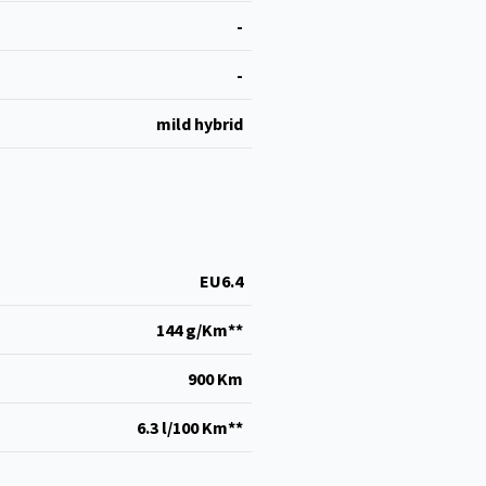
-
-
mild hybrid
EU6.4
144 g/Km**
900 Km
6.3 l/100 Km**