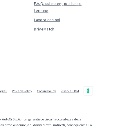
F.A.Q. sul noleggio a lungo
termine
Lavora con noi
DriveMatch
legali
Privacy Policy
Cookie Policy
Riserva TDM
, AutoXY S.p.A. non garantisce circa l'accuratezza delle
 errori o lacune, o di danni diretti, indiretti, consequenziali o