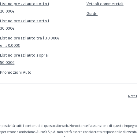
Listino prezzi auto sotto i
Veicoli commerciali
20.000€
Guide
Listino prezzi auto sotto i
30.000€
Listino prezzi auto tra i 30.000€
e i 50.000€
Listino prezzi auto sopra i
50.000€
Promozioni Auto
Note 
estività tutti i contenuti di questo sito web. Nonostante l'assunzione di questo impegno
er errore o omissione. AutoXY S.p.A. non potrà essere considerata responsabile di eventuali