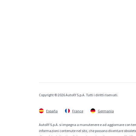
Copyright © 2026 AutoXY S.p.A. Tutti i diritti riservati.
España
France
Germania
AutoXY S.p.A. si impegna a manutenere e ad aggiornare con temp
informazioni contenute nel sito, che possono diventare obsolete p