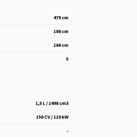
479
cm
186
cm
166
cm
5
1,5 L / 1498 cm
3
150 CV / 110 kW
-