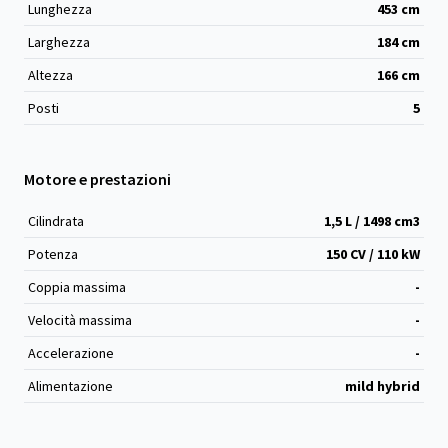
Lunghezza
453
cm
Larghezza
184
cm
Altezza
166
cm
Posti
5
Motore e prestazioni
Cilindrata
1,5 L / 1498 cm
3
Potenza
150 CV / 110 kW
Coppia massima
-
Velocità massima
-
Accelerazione
-
Alimentazione
mild hybrid