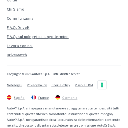
Guide
Chi Siamo
Come funziona
F.A.Q. DriveK
F.A.Q. sul noleggio a lungo termine
Lavora con noi
DriveMatch
Copyright © 2026 AutoXY S.p.A. Tutti i diritti riservati.
Note legali
Privacy Policy
Cookie Policy
Riserva TDM
España
France
Germania
AutoXY S.p.A. si impegna a manutenere e ad aggiornare con tempestività tutti i
contenuti di questo sito web. Nonostante l'assunzione di questo impegno,
AutoXY S.p.A. non garantisce circa l'accuratezza delle informazioni contenute
nel sito, che possono diventare obsolete per errore o omissione. AutoXY S.p.A.