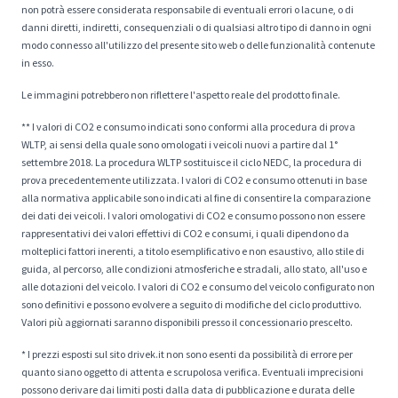
non potrà essere considerata responsabile di eventuali errori o lacune, o di
danni diretti, indiretti, consequenziali o di qualsiasi altro tipo di danno in ogni
modo connesso all'utilizzo del presente sito web o delle funzionalità contenute
in esso.
Le immagini potrebbero non riflettere l'aspetto reale del prodotto finale.
** I valori di CO2 e consumo indicati sono conformi alla procedura di prova
WLTP, ai sensi della quale sono omologati i veicoli nuovi a partire dal 1°
settembre 2018. La procedura WLTP sostituisce il ciclo NEDC, la procedura di
prova precedentemente utilizzata. I valori di CO2 e consumo ottenuti in base
alla normativa applicabile sono indicati al fine di consentire la comparazione
dei dati dei veicoli. I valori omologativi di CO2 e consumo possono non essere
rappresentativi dei valori effettivi di CO2 e consumi, i quali dipendono da
molteplici fattori inerenti, a titolo esemplificativo e non esaustivo, allo stile di
guida, al percorso, alle condizioni atmosferiche e stradali, allo stato, all'uso e
alle dotazioni del veicolo. I valori di CO2 e consumo del veicolo configurato non
sono definitivi e possono evolvere a seguito di modifiche del ciclo produttivo.
Valori più aggiornati saranno disponibili presso il concessionario prescelto.
* I prezzi esposti sul sito drivek.it non sono esenti da possibilità di errore per
quanto siano oggetto di attenta e scrupolosa verifica. Eventuali imprecisioni
possono derivare dai limiti posti dalla data di pubblicazione e durata delle