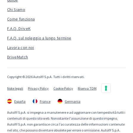
Guide
Chi Siamo
Come funziona
F.A.Q. DriveK
F.A.Q. sul noleggio a lungo termine
Lavora con noi
DriveMatch
Copyright © 2026 AutoXY S.p.A. Tutti i diritti riservati.
Note legali
Privacy Policy
Cookie Policy
Riserva TDM
España
France
Germania
AutoXY S.p.A. si impegna a manutenere e ad aggiornare con tempestività tutti i
contenuti di questo sito web. Nonostante l'assunzione di questo impegno,
AutoXY S.p.A. non garantisce circa l'accuratezza delle informazioni contenute
nel sito, che possono diventare obsolete per errore o omissione. AutoXY S.p.A.