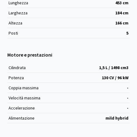
Lunghezza
453
cm
Larghezza
184
cm
Altezza
166
cm
Posti
5
Motore e prestazioni
Cilindrata
1,5 L / 1498 cm
3
Potenza
130 CV / 96 kW
Coppia massima
-
Velocità massima
-
Accelerazione
-
Alimentazione
mild hybrid