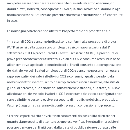
non potrà essere considerata responsabile di eventuali errori o lacune, o di
danni diretti, indiretti, consequenziali o di qualsiasi altro tipo di danno in ogni
modo connesso all'utilizzo del presente sito web o delle funzionalità contenute
in esso.
Le immagini potrebbero non riflettere l'aspetto reale del prodotto finale.
** I valori di CO2 e consumo indicati sono conformi alla procedura di prova
WLTP, ai sensi della quale sono omologati i veicoli nuovi a partire dal 1°
settembre 2018. La procedura WLTP sostituisce il ciclo NEDC, la procedura di
prova precedentemente utilizzata. I valori di CO2 e consumo ottenuti in base
alla normativa applicabile sono indicati al fine di consentire la comparazione
dei dati dei veicoli. I valori omologativi di CO2 e consumo possono non essere
rappresentativi dei valori effettivi di CO2 e consumi, i quali dipendono da
molteplici fattori inerenti, a titolo esemplificativo e non esaustivo, allo stile di
guida, al percorso, alle condizioni atmosferiche e stradali, allo stato, all'uso e
alle dotazioni del veicolo. I valori di CO2 e consumo del veicolo configurato non
sono definitivi e possono evolvere a seguito di modifiche del ciclo produttivo.
Valori più aggiornati saranno disponibili presso il concessionario prescelto.
* I prezzi esposti sul sito drivek.it non sono esenti da possibilità di errore per
quanto siano oggetto di attenta e scrupolosa verifica. Eventuali imprecisioni
possono derivare dai limiti posti dalla data di pubblicazione e durata delle