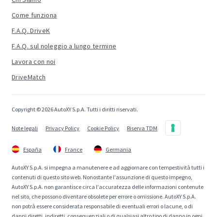
Come funziona
F.A.Q. DriveK
F.A.Q. sul noleggio a lungo termine
Lavora con noi
DriveMatch
Copyright © 2026 AutoXY S.p.A. Tutti i diritti riservati.
Note legali
Privacy Policy
Cookie Policy
Riserva TDM
España
France
Germania
AutoXY S.p.A. si impegna a manutenere e ad aggiornare con tempestività tutti i
contenuti di questo sito web. Nonostante l'assunzione di questo impegno,
AutoXY S.p.A. non garantisce circa l'accuratezza delle informazioni contenute
nel sito, che possono diventare obsolete per errore o omissione. AutoXY S.p.A.
non potrà essere considerata responsabile di eventuali errori o lacune, o di
danni diretti, indiretti, consequenziali o di qualsiasi altro tipo di danno in ogni