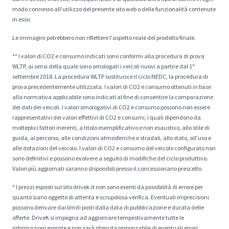
modo connesso all'utilizzo del presente sito web o delle funzionalità contenute
in esso.
Le immagini potrebbero non riflettere l'aspetto reale del prodotto finale.
** I valori di CO2 e consumo indicati sono conformi alla procedura di prova
WLTP, ai sensi della quale sono omologati i veicoli nuovi a partire dal 1°
settembre 2018. La procedura WLTP sostituisce il ciclo NEDC, la procedura di
prova precedentemente utilizzata. I valori di CO2 e consumo ottenuti in base
alla normativa applicabile sono indicati al fine di consentire la comparazione
dei dati dei veicoli. I valori omologativi di CO2 e consumo possono non essere
rappresentativi dei valori effettivi di CO2 e consumi, i quali dipendono da
molteplici fattori inerenti, a titolo esemplificativo e non esaustivo, allo stile di
guida, al percorso, alle condizioni atmosferiche e stradali, allo stato, all'uso e
alle dotazioni del veicolo. I valori di CO2 e consumo del veicolo configurato non
sono definitivi e possono evolvere a seguito di modifiche del ciclo produttivo.
Valori più aggiornati saranno disponibili presso il concessionario prescelto.
* I prezzi esposti sul sito drivek.it non sono esenti da possibilità di errore per
quanto siano oggetto di attenta e scrupolosa verifica. Eventuali imprecisioni
possono derivare dai limiti posti dalla data di pubblicazione e durata delle
offerte. DriveK si impegna ad aggiornare tempestivamente tutte le
informazioni esposte e non sarà ritenuta responsabile di eventuali errori.