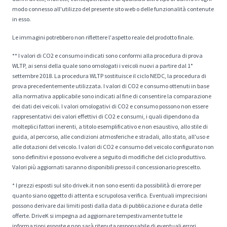
modo connesso all'utilizzo del presente sito web o delle funzionalità contenute
in esso.
Le immagini potrebbero non riflettere l'aspetto reale del prodotto finale.
** I valori di CO2 e consumo indicati sono conformi alla procedura di prova
WLTP, ai sensi della quale sono omologati i veicoli nuovi a partire dal 1°
settembre 2018. La procedura WLTP sostituisce il ciclo NEDC, la procedura di
prova precedentemente utilizzata. I valori di CO2 e consumo ottenuti in base
alla normativa applicabile sono indicati al fine di consentire la comparazione
dei dati dei veicoli. I valori omologativi di CO2 e consumo possono non essere
rappresentativi dei valori effettivi di CO2 e consumi, i quali dipendono da
molteplici fattori inerenti, a titolo esemplificativo e non esaustivo, allo stile di
guida, al percorso, alle condizioni atmosferiche e stradali, allo stato, all'uso e
alle dotazioni del veicolo. I valori di CO2 e consumo del veicolo configurato non
sono definitivi e possono evolvere a seguito di modifiche del ciclo produttivo.
Valori più aggiornati saranno disponibili presso il concessionario prescelto.
* I prezzi esposti sul sito drivek.it non sono esenti da possibilità di errore per
quanto siano oggetto di attenta e scrupolosa verifica. Eventuali imprecisioni
possono derivare dai limiti posti dalla data di pubblicazione e durata delle
offerte. DriveK si impegna ad aggiornare tempestivamente tutte le
informazioni esposte e non sarà ritenuta responsabile di eventuali errori.