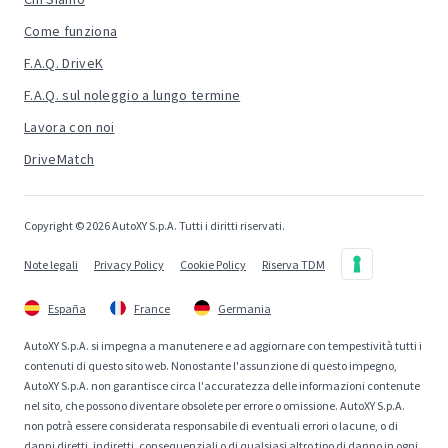
Come funziona
F.A.Q. DriveK
F.A.Q. sul noleggio a lungo termine
Lavora con noi
DriveMatch
Copyright © 2026 AutoXY S.p.A. Tutti i diritti riservati.
Note legali
Privacy Policy
Cookie Policy
Riserva TDM
España
France
Germania
AutoXY S.p.A. si impegna a manutenere e ad aggiornare con tempestività tutti i
contenuti di questo sito web. Nonostante l'assunzione di questo impegno,
AutoXY S.p.A. non garantisce circa l'accuratezza delle informazioni contenute
nel sito, che possono diventare obsolete per errore o omissione. AutoXY S.p.A.
non potrà essere considerata responsabile di eventuali errori o lacune, o di
danni diretti, indiretti, consequenziali o di qualsiasi altro tipo di danno in ogni