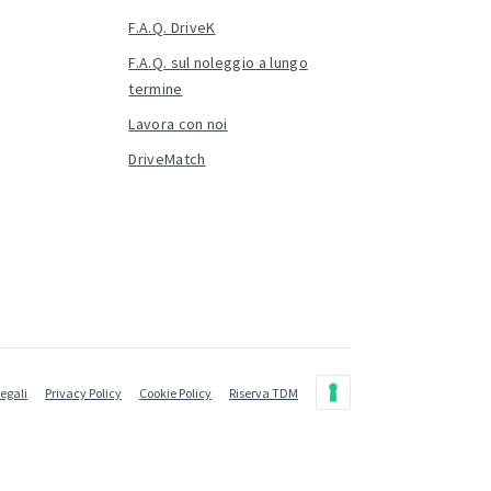
F.A.Q. DriveK
F.A.Q. sul noleggio a lungo
termine
Lavora con noi
DriveMatch
legali
Privacy Policy
Cookie Policy
Riserva TDM