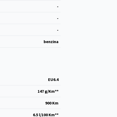
-
-
-
benzina
EU6.4
147 g/Km**
900 Km
6.5 l/100 Km**