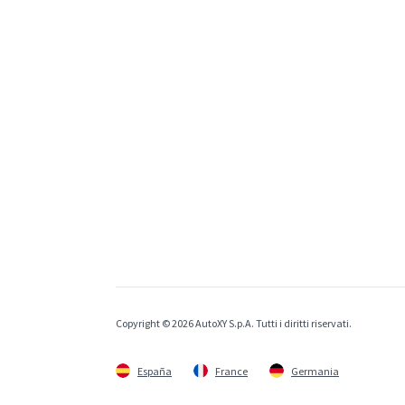
Copyright © 2026 AutoXY S.p.A. Tutti i diritti riservati.
España
France
Germania