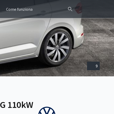
Come funziona
9
SG 110kW