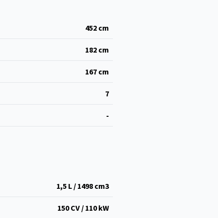
452
cm
182
cm
167
cm
7
-
1,5 L / 1498 cm
3
150 CV / 110 kW