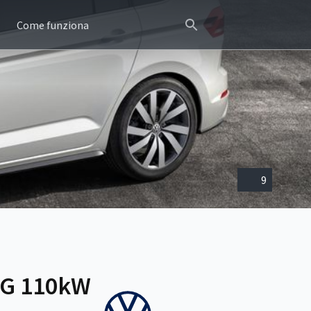
Come funziona
9
SG 110kW