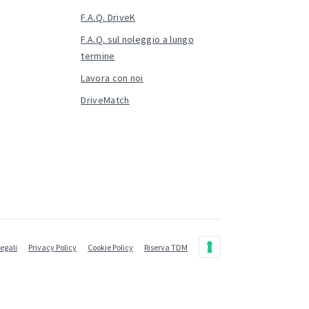
F.A.Q. DriveK
F.A.Q. sul noleggio a lungo
termine
Lavora con noi
DriveMatch
legali
Privacy Policy
Cookie Policy
Riserva TDM