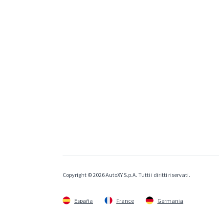
Copyright © 2026 AutoXY S.p.A. Tutti i diritti riservati.
España
France
Germania