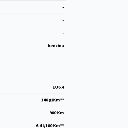
-
-
-
benzina
EU6.4
146 g/Km**
900 Km
6.4 l/100 Km**