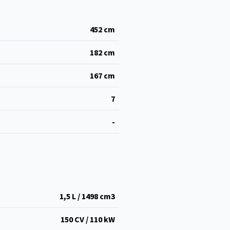
452
cm
182
cm
167
cm
7
-
1,5 L / 1498 cm
3
150 CV / 110 kW