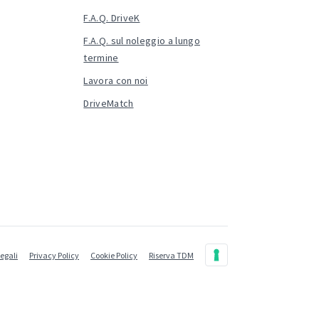
F.A.Q. DriveK
F.A.Q. sul noleggio a lungo
termine
Lavora con noi
DriveMatch
legali
Privacy Policy
Cookie Policy
Riserva TDM