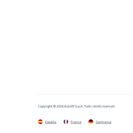
Copyright © 2026 AutoXY S.p.A. Tutti i diritti riservati.
España
France
Germania