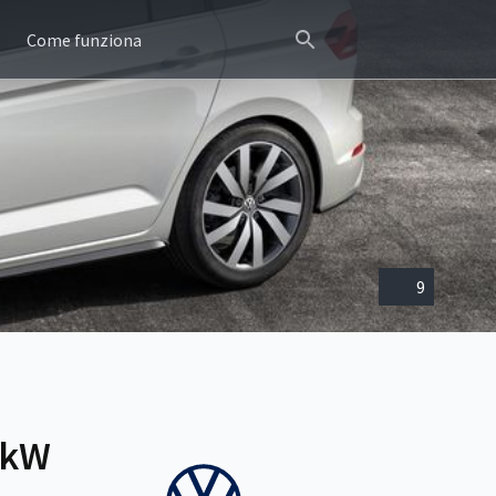
Come funziona
9
0kW