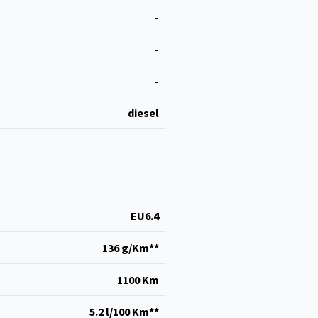
-
-
-
diesel
EU6.4
136 g/Km**
1100 Km
5.2 l/100 Km**