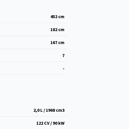
452
cm
182
cm
167
cm
7
-
2,0 L / 1968 cm
3
122 CV / 90 kW