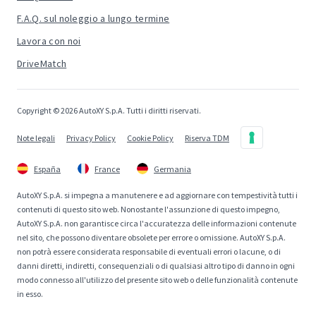
F.A.Q. sul noleggio a lungo termine
Lavora con noi
DriveMatch
Copyright © 2026 AutoXY S.p.A. Tutti i diritti riservati.
Note legali
Privacy Policy
Cookie Policy
Riserva TDM
España
France
Germania
AutoXY S.p.A. si impegna a manutenere e ad aggiornare con tempestività tutti i
contenuti di questo sito web. Nonostante l'assunzione di questo impegno,
AutoXY S.p.A. non garantisce circa l'accuratezza delle informazioni contenute
nel sito, che possono diventare obsolete per errore o omissione. AutoXY S.p.A.
non potrà essere considerata responsabile di eventuali errori o lacune, o di
danni diretti, indiretti, consequenziali o di qualsiasi altro tipo di danno in ogni
modo connesso all'utilizzo del presente sito web o delle funzionalità contenute
in esso.